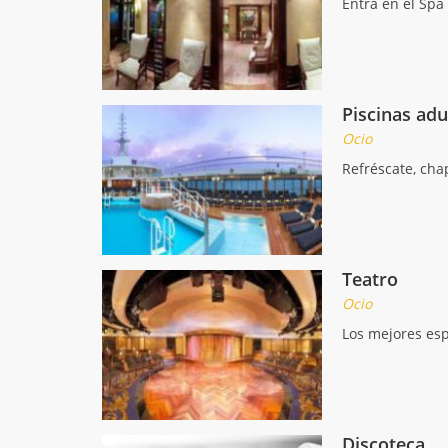
Entra en el Spa 
Piscinas adu
Ocio
Refréscate, cha
Teatro
Ocio
Los mejores esp
Discoteca