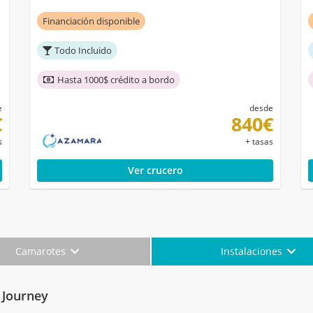
Financiación disponible
Todo Incluido
Hasta 1000$ crédito a bordo
e
desde
€
840€
s
+ tasas
Ver crucero
Camarotes
Instalaciones
 Journey