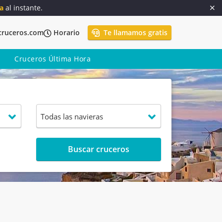
a
al instante.
cruceros.com
Horario
Te llamamos gratis
Cruceros Última Hora
Buscar cruceros