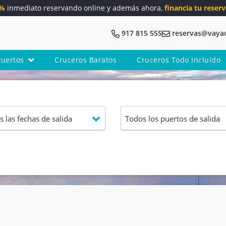
5%
inmediato reservando online y además ahora,
financia tu reserv
917 815 555
reservas@vaya
Puertos
Cruceros Baratos
Cruceros Todo Incluido