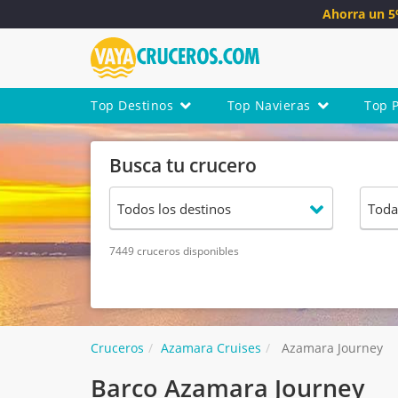
Ahorra un 
Top Destinos
Top Navieras
Top 
Busca tu crucero
7449 cruceros disponibles
Cruceros
Azamara Cruises
Azamara Journey
Barco Azamara Journey