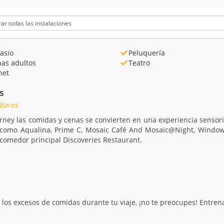
asio
Peluquería
nas adultos
Teatro
net
s
 Bares
ney las comidas y cenas se convierten en una experiencia sensoria
como Aqualina, Prime C, Mosaic Café And Mosaic@Night, Windows C
 comedor principal Discoveries Restaurant.
 los excesos de comidas durante tu viaje, ¡no te preocupes! Entrena