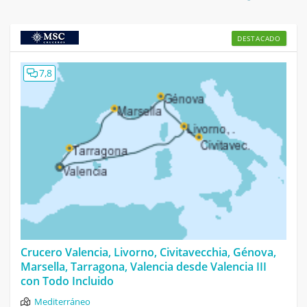
DESTACADO
7,8
Crucero Valencia, Livorno, Civitavecchia, Génova,
Marsella, Tarragona, Valencia desde Valencia III
con Todo Incluido
Mediterráneo