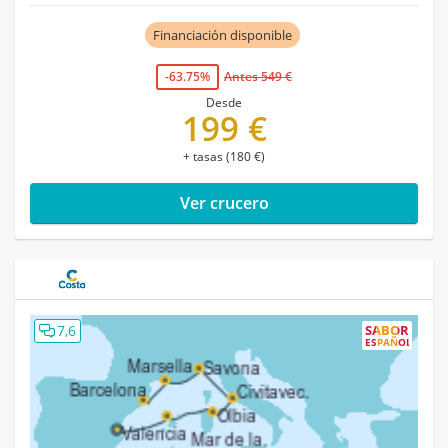
Financiación disponible
-63.75%
Antes 549 €
Desde
199 €
+ tasas (180 €)
Ver crucero
7,6
SABOR
ESPAÑOL