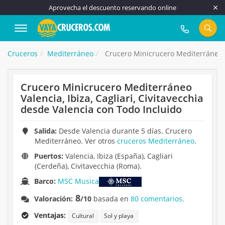
Aprovecha el descuento reservando online
917 815 555
Cruceros
Mediterráneo
Crucero Minicrucero Mediterráneo Va
Crucero Minicrucero Mediterráneo
Valencia, Ibiza, Cagliari, Civitavecchia
desde Valencia con Todo Incluido
Salida:
Desde Valencia durante 5 días. Crucero
Mediterráneo. Ver otros
cruceros Mediterráneo
.
Puertos:
Valencia, Ibiza (España), Cagliari
(Cerdeña), Civitavecchia (Roma).
Barco:
MSC Musica
8
Valoración:
/10
basada en
80 comentarios.
Ventajas:
Cultural
Sol y playa