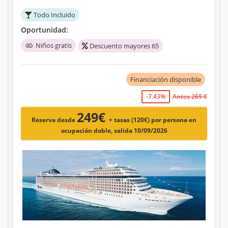
Todo Incluido
Oportunidad:
Niños gratis
Descuento mayores 65
Financiación disponible
-7.43%
Antes 269 €
249€
Reserva desde
+ tasas (120€)
por persona en
ocupación doble, salida 10/09/2026