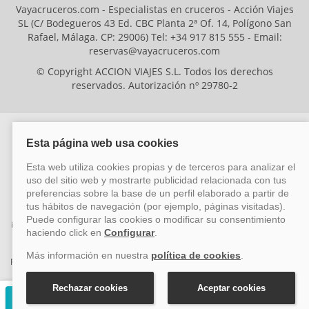
Vayacruceros.com - Especialistas en cruceros - Acción Viajes
SL (C/ Bodegueros 43 Ed. CBC Planta 2ª Of. 14, Polígono San
Rafael, Málaga. CP: 29006) Tel: +34 917 815 555 - Email:
reservas@vayacruceros.com
© Copyright ACCION VIAJES S.L. Todos los derechos
reservados. Autorización nº 29780-2
ACCION VIAJES SL ha sido beneficiaria del Fondo Europeo de Desarrollo
Regional (FEDER), cuyo objetivo es mejorar la competitividad de las pymes
mediante el impulso de la innovación, el desarrollo tecnológico, la
investigación de calidad y el uso seguro y fiable del ciberespacio. Gracias a
esta financiación, la empresa ha puesto en marcha un Plan de Acción
durante el año 2026 para reforzar su competitividad empresarial,
promoviendo la innovación y la ciberseguridad. Para ello, ha contado con el
apoyo de los programas Pyme Innova y Pyme Cibersegura de la Cámara
de Comercio de Málaga. #EuropaSeSiente
Solicitar presupuesto gratuito