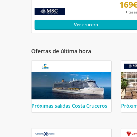
169
+ tasa
Ver crucero
Ofertas de última hora
Próximas salidas Costa Cruceros
Próxim