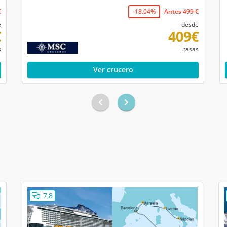
€
-18.04%
Antes 499 €
e
desde
€
409€
s
+ tasas
Ver crucero
7,8