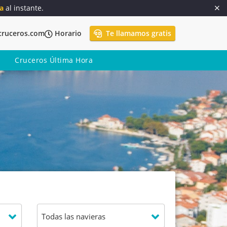
a
al instante.
cruceros.com
Horario
Te llamamos gratis
Cruceros Última Hora