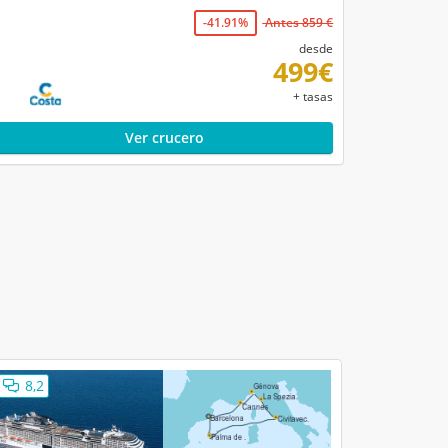
-41.91%
Antes 859 €
desde
499€
+ tasas
Ver crucero
8,2