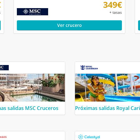
€
349€
s
+ tasas
Ver crucero
as salidas MSC Cruceros
Próximas salidas Royal Car