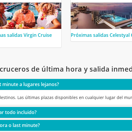
as salidas Virgin Cruise
Próximas salidas Celestyal 
cruceros de última hora y salida inmed
t minute a lugares lejanos?
 destinos. Las últimas plazas disponibles en cualquier lugar del 
ar todo incluido?
ora o last minute?