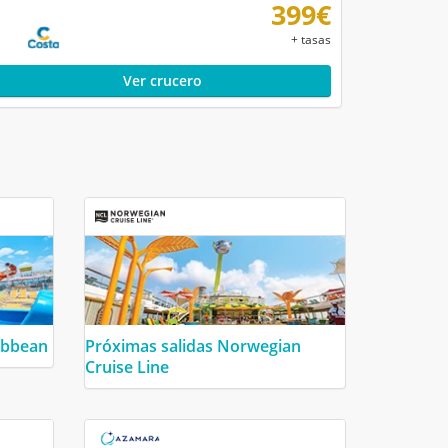
399€
+ tasas
Ver crucero
ibbean
Próximas salidas Norwegian
Cruise Line