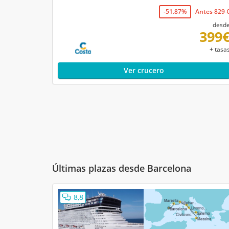
-51.87%
Antes 829 
desd
399
+ tasa
Ver crucero
Últimas plazas desde Barcelona
8,8