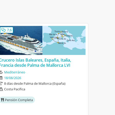
7,6
7,6
Crucero Islas Baleares, España, Italia,
Crucero 
Francia desde Palma de Mallorca LVI
Francia 
Mediterráneo
Medite
18/08/2026
08/09/
8 días desde Palma de Mallorca (España)
8 días
Costa Pacifica
Costa P
Pensión Completa
Pensi