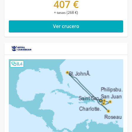
407 €
+ tasas (268 €)
Ver crucero
8,4