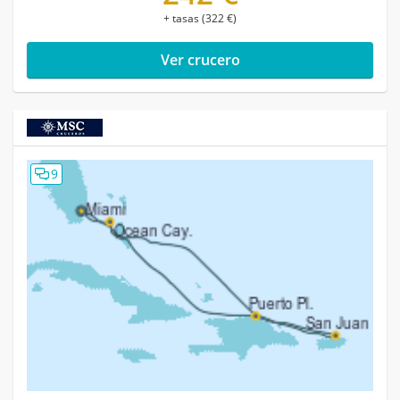
+ tasas (322 €)
Ver crucero
9