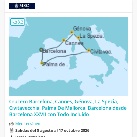
8,2
Crucero Barcelona, Cannes, Génova, La Spezia,
Civitavecchia, Palma De Mallorca, Barcelona desde
Barcelona XXVII con Todo Incluido
Mediterráneo
Salidas del 8 agosto al 17 octubre 2026