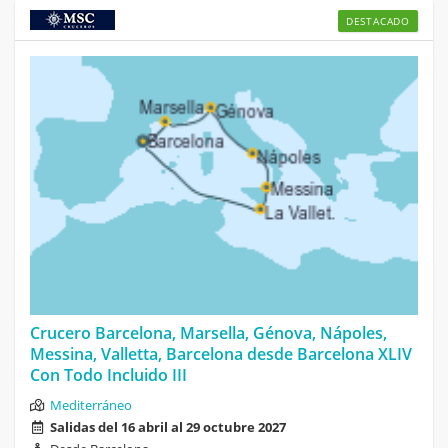
DESTACADO
Crucero Barcelona, Marsella, Génova, Nápoles,
Messina, Valletta, Barcelona desde Barcelona XLIV
Con Todo Incluido III
Mediterráneo
Salidas del 16 abril al 29 octubre 2027