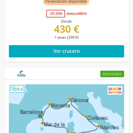
Financiación disponible
-29.39%
Antes 609 €
Desde
430 €
+ tasas (200 €)
Ver crucero
DESTACADO
8,4
SABOR
ESPAÑOL