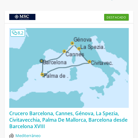
DESTACADO
8,2
Crucero Barcelona, Cannes, Génova, La Spezia,
Civitavecchia, Palma De Mallorca, Barcelona desde
Barcelona XVIII
Mediterráneo