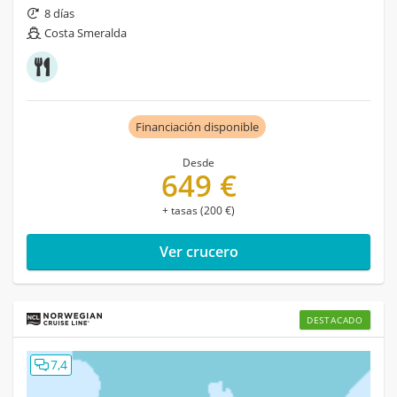
8 días
Costa Smeralda
Financiación disponible
Desde
649 €
+ tasas (200 €)
Ver crucero
DESTACADO
7,4