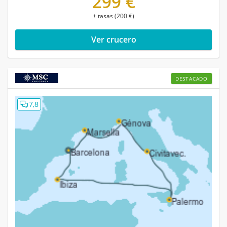
299 €
+ tasas (200 €)
Ver crucero
DESTACADO
7,8