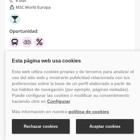
8 días
MSC World Europa
Oportunidad:
Financiación disponible
-43.88%
Antes 989 €
Desde
555 €
+ tasas (200 €)
Ver crucero