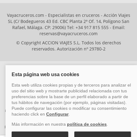
Vayacruceros.com - Especialistas en cruceros - Acción Viajes
SL (C/ Bodegueros 43 Ed. CBC Planta 2ª Of. 14, Polígono San
Rafael, Málaga. CP: 29006) Tel: +34 917 815 555 - Email:
reservas@vayacruceros.com
© Copyright ACCION VIAJES S.L. Todos los derechos
reservados. Autorización nº 29780-2
ACCION VIAJES SL ha sido beneficiaria del Fondo Europeo de Desarrollo
Regional (FEDER), cuyo objetivo es mejorar la competitividad de las pymes
mediante el impulso de la innovación, el desarrollo tecnológico, la
investigación de calidad y el uso seguro y fiable del ciberespacio. Gracias a
esta financiación, la empresa ha puesto en marcha un Plan de Acción
durante el año 2026 para reforzar su competitividad empresarial,
promoviendo la innovación y la ciberseguridad. Para ello, ha contado con el
apoyo de los programas Pyme Innova y Pyme Cibersegura de la Cámara
de Comercio de Málaga. #EuropaSeSiente