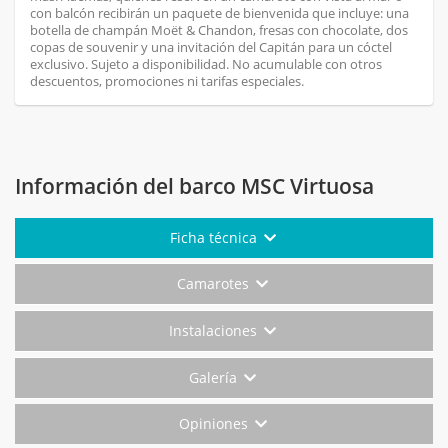
con balcón recibirán un paquete de bienvenida que incluye: una
botella de champán Moët & Chandon, fresas con chocolate, dos
copas de souvenir y una invitación del Capitán para un cóctel
exclusivo. Sujeto a disponibilidad. No acumulable con otros
descuentos, promociones ni tarifas especiales.
Información del barco MSC Virtuosa
Ficha técnica
Camarotes
Instalaciones
Galería
Opiniones