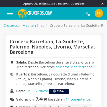
Aprovecha el descuento reservando online
917 815 555
Cruceros
Mediterráneo
Crucero Barcelona, La Goulette, Pal
Crucero Barcelona, La Goulette,
Palermo, Nápoles, Livorno, Marsella,
Barcelona
Salida:
Desde Barcelona durante 8 días. Crucero
Mediterráneo. Ver otros
cruceros Mediterráneo
.
Puertos:
Barcelona, La Goulette (Tunez), Palermo
(Italia), Nápoles (Italia), Livorno, Pisa y Florencia
(Italia), Marsella (Francia), Barcelona.
Barco:
MSC Virtuosa
7,4
Valoración:
/10
basada en
14 comentarios.