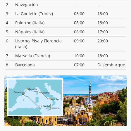
2
Navegación
-
-
3
La Goulette (Tunez)
08:00
18:00
4
Palermo (Italia)
08:00
18:00
5
Nápoles (Italia)
06:00
17:00
6
Livorno, Pisa y Florencia
09:00
20:00
(Italia)
7
Marsella (Francia)
10:00
18:00
8
Barcelona
07:00
Desembarque