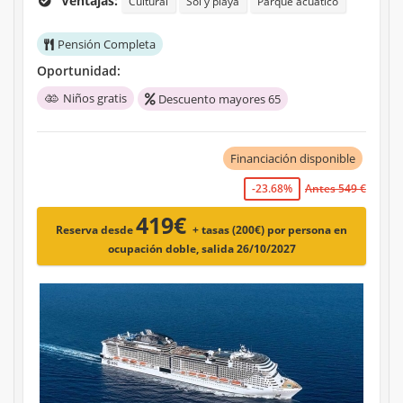
Ventajas:
Cultural
Sol y playa
Parque acuático
Pensión Completa
Oportunidad:
Niños gratis
Descuento mayores 65
Financiación disponible
-23.68%
Antes 549 €
419€
Reserva desde
+ tasas (200€)
por persona en
ocupación doble, salida 26/10/2027