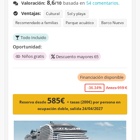
8,6
Valoración:
/10
basada en
54 comentarios.
Ventajas:
Cultural
Sol y playa
Recomendado a familias
Parque acuático
Barco Nuevo
Todo Incluido
Oportunidad:
Niños gratis
Descuento mayores 65
Financiación disponible
-36.34%
Antes 919 €
585€
Reserva desde
+ tasas (200€)
por persona en
ocupación doble, salida 24/04/2027