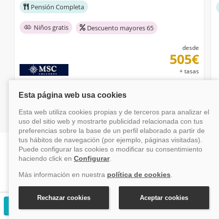
Pensión Completa
Niños gratis
Descuento mayores 65
desde
505€
+ tasas
Ver crucero
¿Por qué reservar con Vayacruceros?
Reserva online fácil
Pago seguro
Solicitar presupuesto gratuito
Al mejor precio y con asistencia en
Nuestro sistema de pago es