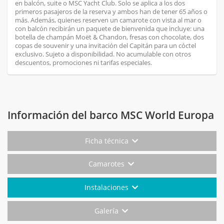
en balcón, suite o MSC Yacht Club. Solo se aplica a los dos
primeros pasajeros de la reserva y ambos han de tener 65 años o
más. Además, quienes reserven un camarote con vista al mar o
con balcón recibirán un paquete de bienvenida que incluye: una
botella de champán Moët & Chandon, fresas con chocolate, dos
copas de souvenir y una invitación del Capitán para un cóctel
exclusivo. Sujeto a disponibilidad. No acumulable con otros
descuentos, promociones ni tarifas especiales.
Información del barco MSC World Europa
Ficha técnica
Camarotes
Instalaciones
Galería