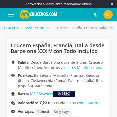
Aprovecha el descuento reservando online
917 815 555
Cruceros
Mediterráneo
Crucero España, Francia, Italia des
Crucero España, Francia, Italia desde
Barcelona XXXIV con Todo Incluido
Salida:
Desde Barcelona durante 8 días. Crucero
Mediterráneo. Ver otros
cruceros Mediterráneo
.
Puertos:
Barcelona, Marsella (Francia), Génova
(Italia), Civitavecchia (Roma), Palermo (Italia), Ibiza
(España), Barcelona.
Barco:
MSC Seaview
7,8
Valoración:
/10
basada en
90 comentarios.
Ventajas:
Cultural
Sol y playa