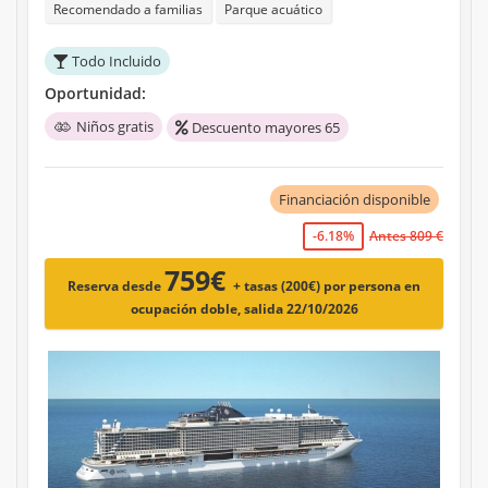
Recomendado a familias
Parque acuático
Todo Incluido
Oportunidad:
Niños gratis
Descuento mayores 65
Financiación disponible
-6.18%
Antes 809 €
759€
Reserva desde
+ tasas (200€)
por persona en
ocupación doble, salida 22/10/2026