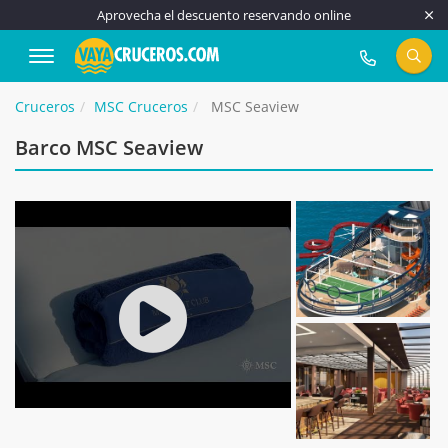
Aprovecha el descuento reservando online
917 815 555
Cruceros
MSC Cruceros
MSC Seaview
Barco MSC Seaview