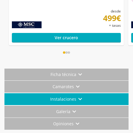
desde
499€
+ tasas
Ver crucero
Ficha técnica
Camarotes
Instalaciones
Galería
Opiniones