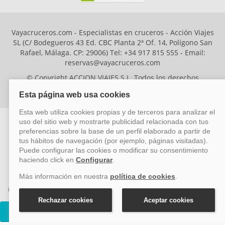
Vayacruceros.com - Especialistas en cruceros - Acción Viajes
SL (C/ Bodegueros 43 Ed. CBC Planta 2ª Of. 14, Polígono San
Rafael, Málaga. CP: 29006) Tel: +34 917 815 555 - Email:
reservas@vayacruceros.com
© Copyright ACCION VIAJES S.L. Todos los derechos
reservados. Autorización nº 29780-2
ACCION VIAJES SL ha sido beneficiaria del Fondo Europeo de Desarrollo
Regional (FEDER), cuyo objetivo es mejorar la competitividad de las pymes
mediante el impulso de la innovación, el desarrollo tecnológico, la
investigación de calidad y el uso seguro y fiable del ciberespacio. Gracias a
esta financiación, la empresa ha puesto en marcha un Plan de Acción
durante el año 2026 para reforzar su competitividad empresarial,
Cruceros MSC Seaview
promoviendo la innovación y la ciberseguridad. Para ello, ha contado con el
apoyo de los programas Pyme Innova y Pyme Cibersegura de la Cámara