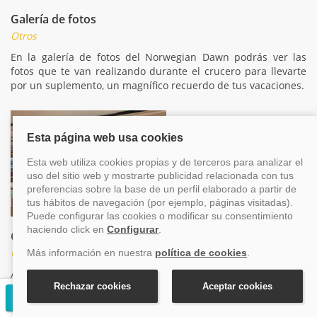
Galería de fotos
Otros
En la galería de fotos del Norwegian Dawn podrás ver las
fotos que te van realizando durante el crucero para llevarte
por un suplemento, un magnífico recuerdo de tus vacaciones.
Comercios
Otros
A bordo del Norwegian Dawn encontrarás tiendas en las que
comprar un recuerdo de tu crucero o un detalle para los
Solicitar presupuesto gratuito
tuyos. Las tiendas únicamente estarán abiertas mientras el
barco navega