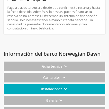
Paga a plazos tu crucero desde que confirmes tu reserva y hasta
la fecha de salida. Además, si lo deseas, puedes financiar tu
reserva hasta 12 meses. Ofrecemos un sistema de financiación
sencillo, solo necesitas tener a mano tu tarjeta bancaria. Sin
necesidad de presentar documentación adicional y con
contratación online o telefónica.
Información del barco Norwegian Dawn
Ficha técnica
Camarotes
Instalaciones
Galería