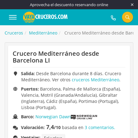
Aprovecha el descuento reservando online
917 815 555
Cruceros
Mediterráneo
Crucero Mediterráneo desde Barcel
Crucero Mediterráneo desde
Barcelona LI
Salida:
Desde Barcelona durante 8 días. Crucero
Mediterráneo. Ver otros
cruceros Mediterráneo
.
Puertos:
Barcelona, Palma de Mallorca (España),
Valencia, Motril (Granada/Andalucía), Gibraltar
(Inglaterra), Cádiz (España), Portimao (Portugal),
Lisboa (Portugal).
Barco:
Norwegian Dawn
7,4
Valoración:
/10
basada en
3 comentarios.
Ventajas:
Sol y playa