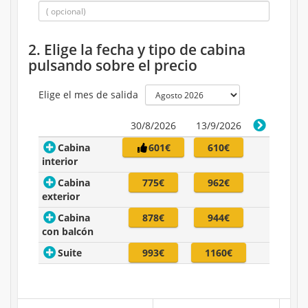
2. Elige la fecha y tipo de cabina
pulsando sobre el precio
Elige el mes de salida
30/8/2026
13/9/2026
Cabina
601€
610€
interior
Cabina
775€
962€
exterior
Cabina
878€
944€
con balcón
Suite
993€
1160€