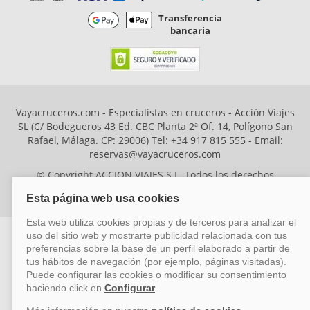
Transferencia
bancaria
Vayacruceros.com - Especialistas en cruceros - Acción Viajes
SL (C/ Bodegueros 43 Ed. CBC Planta 2ª Of. 14, Polígono San
Rafael, Málaga. CP: 29006) Tel: +34 917 815 555 - Email:
reservas@vayacruceros.com
© Copyright ACCION VIAJES S.L. Todos los derechos
reservados. Autorización nº 29780-2
ACCION VIAJES SL ha sido beneficiaria del Fondo Europeo de Desarrollo
Regional (FEDER), cuyo objetivo es mejorar la competitividad de las pymes