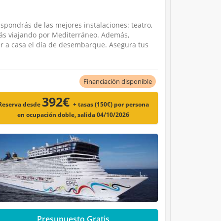
spondrás de las mejores instalaciones: teatro,
arás viajando por Mediterráneo. Además,
ver a casa el día de desembarque. Asegura tus
Financiación disponible
392€
Reserva desde
+ tasas (150€)
por persona
en ocupación doble, salida 04/10/2026
Presupuesto Gratis