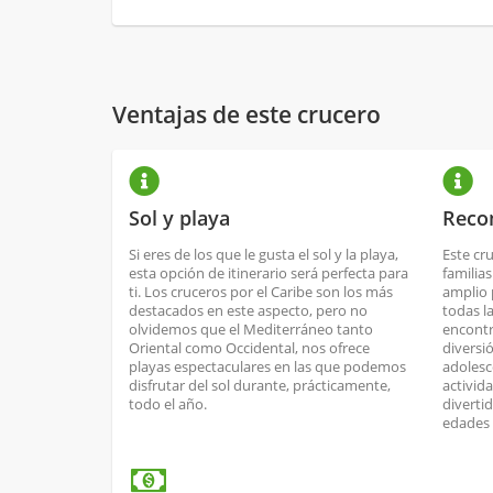
Ventajas de este crucero
Sol y playa
Reco
Si eres de los que le gusta el sol y la playa,
Este cr
esta opción de itinerario será perfecta para
familia
ti. Los cruceros por el Caribe son los más
amplio 
destacados en este aspecto, pero no
todas l
olvidemos que el Mediterráneo tanto
encontra
Oriental como Occidental, nos ofrece
diversi
playas espectaculares en las que podemos
adolesc
disfrutar del sol durante, prácticamente,
activid
todo el año.
diverti
edades