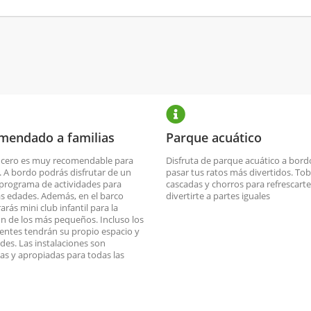
mendado a familias
Parque acuático
ucero es muy recomendable para
Disfruta de parque acuático a bord
s. A bordo podrás disfrutar de un
pasar tus ratos más divertidos. To
programa de actividades para
cascadas y chorros para refrescarte
as edades. Además, en el barco
divertirte a partes iguales
rás mini club infantil para la
ón de los más pequeños. Incluso los
entes tendrán su propio espacio y
ades. Las instalaciones son
das y apropiadas para todas las