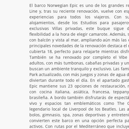
El barco Norwegian Epic es uno de los grandes r
Line y, tras su reciente renovación, vuelve con 
experiencias para todos los viajeros. Con su
alojamientos, desde los Estudios para pasajero
exclusivas Villas privadas, este buque sigue
flexibilidad a la hora de elegir camarote. Además
con balcón y vista al mar, ampliando aún más las 
principales novedades de la renovación destaca el
cubierta 18, perfecto para relajarte mientras disf
También se ha renovado por completo el Vibe 
adultos, con más tumbonas, cabañas privadas y un
buscan un ambiente tranquilo y exclusivo. Las fam
Park actualizado, con más juegos y zonas de agua 
diviertan durante todo el día. En el apartado ga
Epic mantiene sus 23 opciones de restauración, m
con cocina italiana, asiática, francesa, teppa
brasileña. A bordo también disfrutarás de espect
vivo y espacios tan emblemáticos como The C
legendario local de Liverpool de los Beatles. Las a
bolos, gimnasio, spa, zonas deportivas y entrete
convierten este barco en una opción perfecta par
activos. Con rutas por el Mediterráneo que incluy