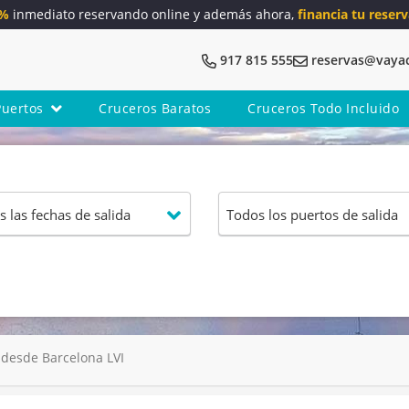
5%
inmediato reservando online y además ahora,
financia tu reserv
917 815 555
reservas@vaya
Puertos
Cruceros Baratos
Cruceros Todo Incluido
desde Barcelona LVI