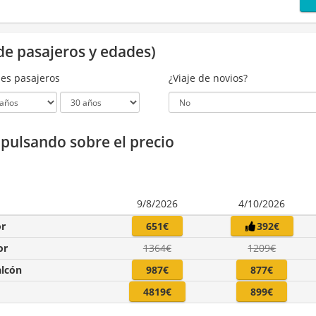
de pasajeros y edades)
es pasajeros
¿Viaje de novios?
a pulsando sobre el precio
9/8/2026
4/10/2026
or
651€
392€
or
1364€
1209€
alcón
987€
877€
4819€
899€