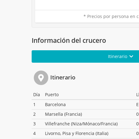
* Precios por persona en c
Información del crucero
Itinerario
Itinerario
Día
Puerto
L
1
Barcelona
E
2
Marsella (Francia)
0
3
Villefranche (Niza/Mónaco/Francia)
0
4
Livorno, Pisa y Florencia (Italia)
0