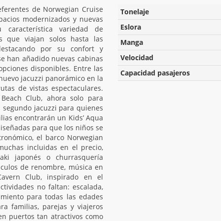
eferentes de Norwegian Cruise
Tonelaje
espacios modernizados y nuevas
Eslora
 característica variedad de
s que viajan solos hasta las
Manga
 destacando por su confort y
Velocidad
, se han añadido nuevas cabinas
opciones disponibles. Entre las
Capacidad pasajeros
 nuevo jacuzzi panorámico en la
rutas de vistas espectaculares.
Beach Club, ahora solo para
 segundo jacuzzi para quienes
ilias encontrarán un Kids’ Aqua
diseñadas para que los niños se
stronómico, el barco Norwegian
uchas incluidas en el precio,
nyaki japonés o churrasquería
áculos de renombre, música en
avern Club, inspirado en el
ctividades no faltan: escalada,
nimiento para todas las edades
a familias, parejas y viajeros
en puertos tan atractivos como