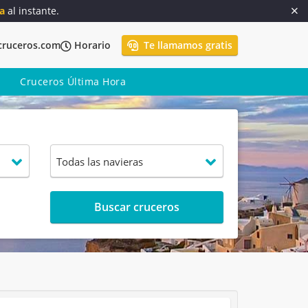
a
al instante.
cruceros.com
Horario
Te llamamos gratis
Cruceros Última Hora
Buscar cruceros