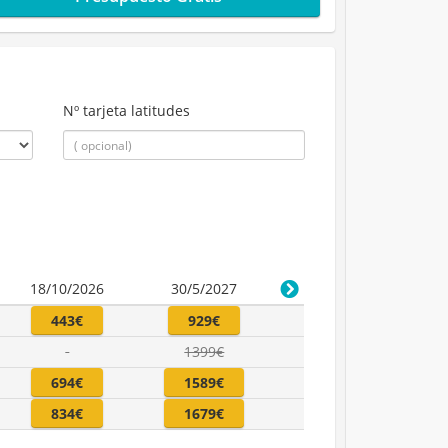
Nº tarjeta latitudes
18/10/2026
30/5/2027
443€
929€
1399€
694€
1589€
834€
1679€