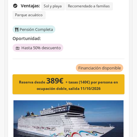
Ventajas:
Sol y playa
Recomendado a familias
Parque acuático
Pensión Completa
Oportunidad:
Hasta 50% descuento
Financiación disponible
389€
Reserva desde
+ tasas (140€)
por persona en
ocupación doble, salida 11/10/2026