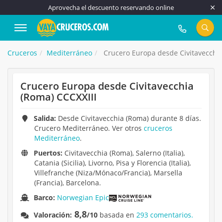
Aprovecha el descuento reservando online
917 815 555
Cruceros
Mediterráneo
Crucero Europa desde Civitavecchia
Crucero Europa desde Civitavecchia
(Roma) CCCXXIII
Salida:
Desde Civitavecchia (Roma) durante 8 días.
Crucero Mediterráneo. Ver otros
cruceros
Mediterráneo
.
Puertos:
Civitavecchia (Roma), Salerno (Italia),
Catania (Sicilia), Livorno, Pisa y Florencia (Italia),
Villefranche (Niza/Mónaco/Francia), Marsella
(Francia), Barcelona.
Barco:
Norwegian Epic
8,8
Valoración:
/10
basada en
293 comentarios.