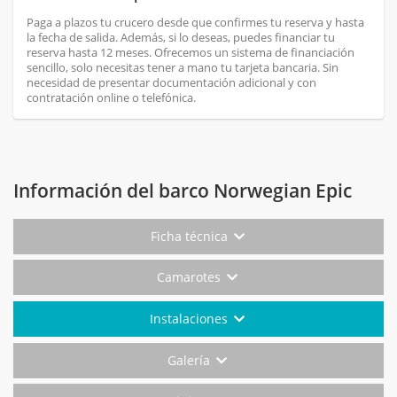
Paga a plazos tu crucero desde que confirmes tu reserva y hasta
la fecha de salida. Además, si lo deseas, puedes financiar tu
reserva hasta 12 meses. Ofrecemos un sistema de financiación
sencillo, solo necesitas tener a mano tu tarjeta bancaria. Sin
necesidad de presentar documentación adicional y con
contratación online o telefónica.
Información del barco Norwegian Epic
Ficha técnica
Camarotes
Instalaciones
Galería