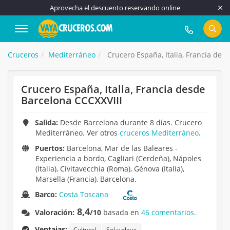
Aprovecha el descuento reservando online
917 815 555
Cruceros
Mediterráneo
Crucero España, Italia, Francia des
Crucero España, Italia, Francia desde
Barcelona CCCXXVIII
Salida:
Desde Barcelona durante 8 días. Crucero
Mediterráneo. Ver otros
cruceros Mediterráneo
.
Puertos:
Barcelona, Mar de las Baleares -
Experiencia a bordo, Cagliari (Cerdeña), Nápoles
(Italia), Civitavecchia (Roma), Génova (Italia),
Marsella (Francia), Barcelona.
Barco:
Costa Toscana
8,4
Valoración:
/10
basada en
46 comentarios.
Ventajas:
Cultural
Sol y playa