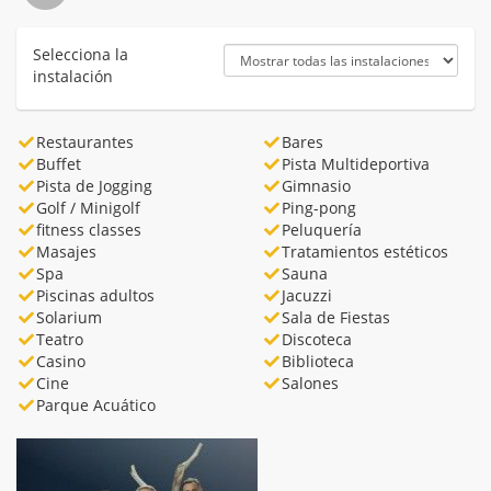
Selecciona la
instalación
Restaurantes
Bares
Buffet
Pista Multideportiva
Pista de Jogging
Gimnasio
Golf / Minigolf
Ping-pong
fitness classes
Peluquería
Masajes
Tratamientos estéticos
Spa
Sauna
Piscinas adultos
Jacuzzi
Solarium
Sala de Fiestas
Teatro
Discoteca
Casino
Biblioteca
Cine
Salones
Parque Acuático