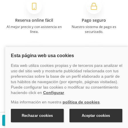
Reserva online fácil
Pago seguro
Al mejor precio y con asistencia en
Nuestro sistema de pago es
línea.
securizado.
Especialistas en cruceros
Sin gastos de gestión
Profesionales y dispuestos a
No cobramos por nuestro
ayudar.
asesoramiento.
Financiación rápida y pago
a plazos
Solicitar presupuesto gratuito
Sin papeleo. Solo necesitas tener
a mano tu tarjeta.