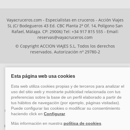
Vayacruceros.com - Especialistas en cruceros - Acción Viajes
SL (C/ Bodegueros 43 Ed. CBC Planta 2ª Of. 14, Polígono San
Rafael, Málaga. CP: 29006) Tel: +34 917 815 555 - Email:
reservas@vayacruceros.com
© Copyright ACCION VIAJES S.L. Todos los derechos
reservados. Autorización nº 29780-2
ACCION VIAJES SL ha sido beneficiaria del Fondo Europeo de Desarrollo
Regional (FEDER), cuyo objetivo es mejorar la competitividad de las pymes
mediante el impulso de la innovación, el desarrollo tecnológico, la
investigación de calidad y el uso seguro y fiable del ciberespacio. Gracias a
esta financiación, la empresa ha puesto en marcha un Plan de Acción
durante el año 2026 para reforzar su competitividad empresarial,
promoviendo la innovación y la ciberseguridad. Para ello, ha contado con el