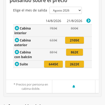
pulsando sobre el precio
Elige el mes de salida
14/8/2026
21/8/2026
Cabina
783€
800€
interior
Cabina
633€
2105€
exterior
Cabina
881€
862€
con balcón
Suite
6445€
2622€
* Precios por persona en
cabina doble.