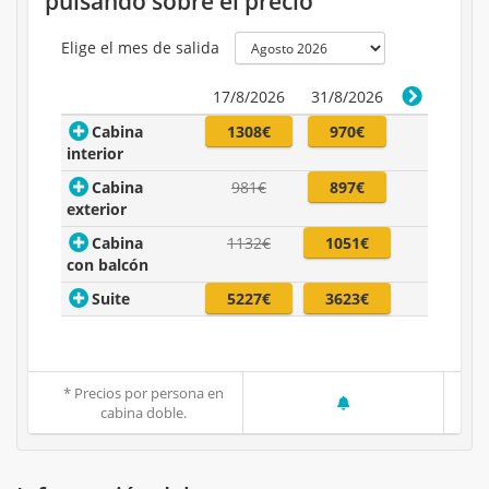
pulsando sobre el precio
Elige el mes de salida
17/8/2026
31/8/2026
Cabina
1308€
970€
interior
Cabina
981€
897€
exterior
Cabina
1132€
1051€
con balcón
Suite
5227€
3623€
* Precios por persona en
cabina doble.