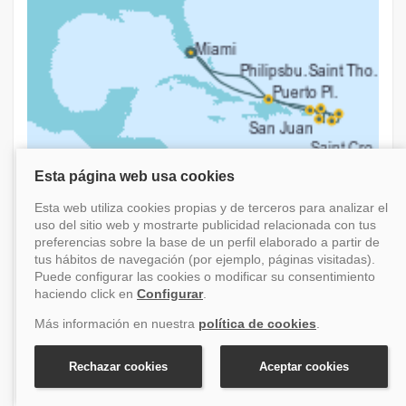
Crucero Crucero por el Caribe Oriental
Caribe
Salida el 24 enero 2028
Desde Miami (Florida/EEUU)
11 días
Brilliant Lady
Oportunidad: