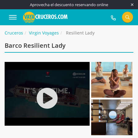
Aprovecha el descuento reservando online
917 815 555
Cruceros
Virgin Voyages
Resilient Lady
Barco Resilient Lady