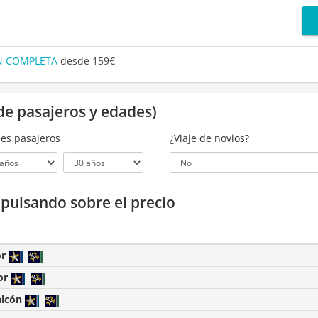
ÓN COMPLETA
desde 159€
de pasajeros y edades)
es pasajeros
¿Viaje de novios?
a pulsando sobre el precio
or
or
alcón