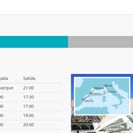
.
gada
Salida
barque
21:00
00
17:30
00
17:00
00
19:00
00
20:00