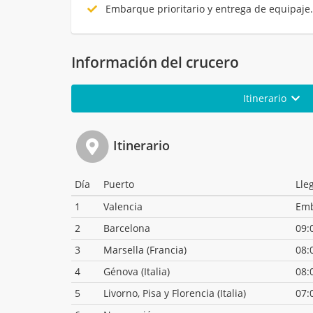
Embarque prioritario y entrega de equipaje
Información del crucero
Itinerario
Itinerario
Día
Puerto
Lle
1
Valencia
Em
2
Barcelona
09:
3
Marsella (Francia)
08:
4
Génova (Italia)
08:
5
Livorno, Pisa y Florencia (Italia)
07: