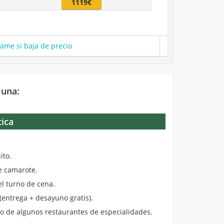
1119€
same si baja de precio
 una:
tica
.
ito.
de camarote.
el turno de cena.
entrega + desayuno gratis).
 de algunos restaurantes de especialidades.