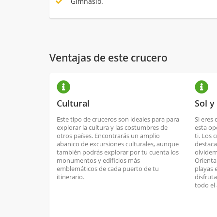
Gimnasio.
Ventajas de este crucero
Cultural
Sol y
Este tipo de cruceros son ideales para para
Si eres 
explorar la cultura y las costumbres de
esta op
otros países. Encontrarás un amplio
ti. Los 
abanico de excursiones culturales, aunque
destaca
también podrás explorar por tu cuenta los
olvidem
monumentos y edificios más
Orienta
emblemáticos de cada puerto de tu
playas 
itinerario.
disfrut
todo el