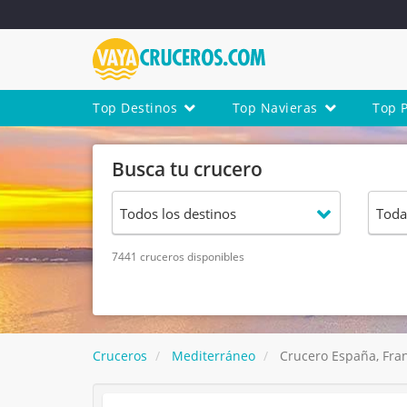
Top Destinos
Top Navieras
Top 
Busca tu crucero
7441 cruceros disponibles
Cruceros
Mediterráneo
Crucero España, Franc