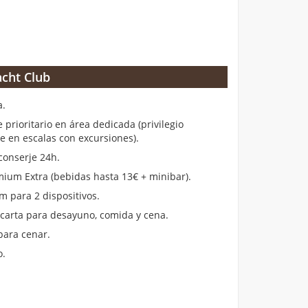
cht Club
a.
rioritario en área dedicada (privilegio
en escalas con excursiones).
conserje 24h.
ium Extra (bebidas hasta 13€ + minibar).
m para 2 dispositivos.
 carta para desayuno, comida y cena.
para cenar.
o.