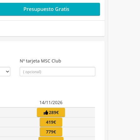
Presupuesto Gratis
Nº tarjeta MSC Club
14/11/2026
289€
419€
779€