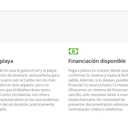
 playa
Financiación disponible
de los que le gusta el sol y la playa,
Paga a plazos tu crucero desde que
ción de itinerario será perfecta para
confirmes tu reserva y hasta la fec
cruceros por el Caribe son los más
salida. Además, si lo deseas, puede
dos en este aspecto, pero no
financiar tu reserva hasta 12 meses
os que el Mediterráneo tanto
Ofrecemos un sistema de financiac
l como Occidental, nos ofrece
sencillo, solo necesitas tener a man
espectaculares en las que podemos
tarjeta bancaria. Sin necesidad de
ar del sol durante, prácticamente,
presentar documentación adicional
 año.
contratación online o telefónica.