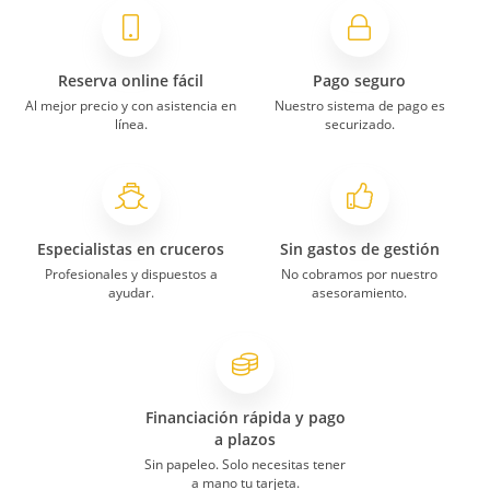
contratarlo: cada duda o problema que
nos surgía, nos ayudaban en todo
(¡gracias seba!) era nuestro primer
crucero y todo nos parecía genial. por lo
Reserva online fácil
Pago seguro
que nos decían, era un barco "pequeño"
Al mejor precio y con asistencia en
Nuestro sistema de pago es
(en comparación con otros) pero nos
línea.
securizado.
parecía que estaba muy bien. nos hizo
muy buen tiempo (fuimos en la primera
quincena de octubre) y solo nos llovió
una tarde de navegación. cogimos el
pack básico de bebidas, y no
Especialistas en cruceros
Sin gastos de gestión
necesitamos ni echamos de menos
Profesionales y dispuestos a
No cobramos por nuestro
ninguna, por lo que fue una buena
ayudar.
asesoramiento.
decisión.
Los camarotes son iguales sean dobles,
triples o cuádruples, por lo que al final
se hace pequeño el espacio (hay una
cama de matrimonio en el centro, y una
Financiación rápida y pago
a cada lado que se separa de la pared).
a plazos
Sin papeleo. Solo necesitas tener
a mano tu tarjeta.