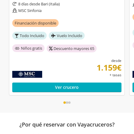
personal muy amable.
8 días desde Bari (Italia)
MSC Sinfonia
Nada
Financiación disponible
José Galo
17/11/2022
Todo Incluido
Vuelo Incluido
10
MSC Sinfonia
Niños gratis
Descuento mayores 65
Italia, Montenegro, Grecia desde Venecia XI
con Vuelo Incluido
desde
1.159€
El personal es encantador
+ tasas
Todo estuvo bien
Ver crucero
Alba
19/10/2022
8,2
MSC Sinfonia
Italia, Montenegro, Grecia desde Venecia
¿Por qué reservar con Vayacruceros?
VII con Vuelo Incluido y Todo Incluido
Lo primero, la atención a la hora de