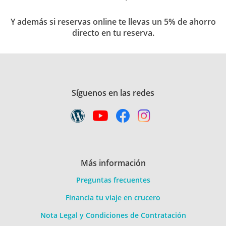
Piluchi
08/10/2022
10
MSC Sinfonia
Y además si reservas online te llevas un 5% de ahorro
directo en tu reserva.
Italia, Montenegro, Grecia desde Venecia
XXVI
La atención del personal y limpieza
inmejorable
Los horarios de bufet y la piscina (a
Síguenos en las redes
veces el agua sucia y la mayoría de las
hamacas no funcionaban bien)
Xqn
20/09/2022
8
MSC Sinfonia
Más información
Preguntas frecuentes
Italia, Montenegro, Grecia desde Venecia
XXVI
Financia tu viaje en crucero
La insonorizad de las habitaciones
Nota Legal y Condiciones de Contratación
La comida