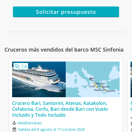
Todo estuvo muy bien
Solicitar presupuesto
No hubo nada que me molestara.
Marteta
15/07/2024
7,2
MSC Sinfonia
Cruceros más vendidos del barco MSC Sinfonia
Italia, Grecia, Croacia desde Venecia XVIII
con Todo Incluido
7,6
Animación
Las comidas y bebidas
Kris
04/11/2023
Crucero Bari, Santorini, Atenas, Katakolon,
9
Cefalonia, Corfu, Bari desde Bari con Vuelo
MSC Sinfonia
Incluido y Todo Incluido
Atenas, Zadar, Venecia II
Mediterráneo
La comida estaba muy buena y el
Salidas del 8 agosto al 17 octubre 2026