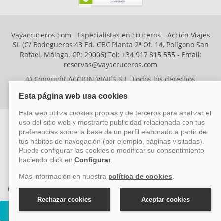
Ramón
30/05/2022
7
MSC Sinfonia
Vayacruceros.com - Especialistas en cruceros - Acción Viajes
SL (C/ Bodegueros 43 Ed. CBC Planta 2ª Of. 14, Polígono San
Venice, Kotor, Mykonos, Santorini,
Rafael, Málaga. CP: 29006) Tel: +34 917 815 555 - Email:
Sarande, Bari, Venice desde Venecia XII
reservas@vayacruceros.com
En general, todo bien
© Copyright ACCION VIAJES S.L. Todos los derechos
Proceso de embarque
reservados. Autorización nº 29780-2
inicio/desembarque final horroroso
ACCION VIAJES SL ha sido beneficiaria del Fondo Europeo de Desarrollo
Regional (FEDER), cuyo objetivo es mejorar la competitividad de las pymes
mediante el impulso de la innovación, el desarrollo tecnológico, la
investigación de calidad y el uso seguro y fiable del ciberespacio. Gracias a
esta financiación, la empresa ha puesto en marcha un Plan de Acción
durante el año 2026 para reforzar su competitividad empresarial,
Cruceros MSC Sinfonia
promoviendo la innovación y la ciberseguridad. Para ello, ha contado con el