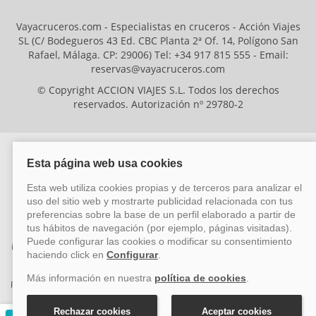
Vayacruceros.com - Especialistas en cruceros - Acción Viajes
SL (C/ Bodegueros 43 Ed. CBC Planta 2ª Of. 14, Polígono San
Rafael, Málaga. CP: 29006) Tel: +34 917 815 555 - Email:
reservas@vayacruceros.com
© Copyright ACCION VIAJES S.L. Todos los derechos
reservados. Autorización nº 29780-2
ACCION VIAJES SL ha sido beneficiaria del Fondo Europeo de Desarrollo
Regional (FEDER), cuyo objetivo es mejorar la competitividad de las pymes
mediante el impulso de la innovación, el desarrollo tecnológico, la
investigación de calidad y el uso seguro y fiable del ciberespacio. Gracias a
esta financiación, la empresa ha puesto en marcha un Plan de Acción
durante el año 2026 para reforzar su competitividad empresarial,
promoviendo la innovación y la ciberseguridad. Para ello, ha contado con el
apoyo de los programas Pyme Innova y Pyme Cibersegura de la Cámara
de Comercio de Málaga. #EuropaSeSiente