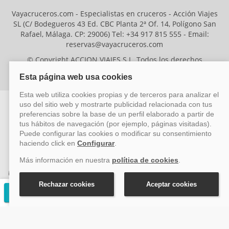
Vayacruceros.com - Especialistas en cruceros - Acción Viajes
SL (C/ Bodegueros 43 Ed. CBC Planta 2ª Of. 14, Polígono San
Rafael, Málaga. CP: 29006) Tel: +34 917 815 555 - Email:
reservas@vayacruceros.com
© Copyright ACCION VIAJES S.L. Todos los derechos
reservados. Autorización nº 29780-2
ACCION VIAJES SL ha sido beneficiaria del Fondo Europeo de Desarrollo
Regional (FEDER), cuyo objetivo es mejorar la competitividad de las pymes
mediante el impulso de la innovación, el desarrollo tecnológico, la
investigación de calidad y el uso seguro y fiable del ciberespacio. Gracias a
esta financiación, la empresa ha puesto en marcha un Plan de Acción
durante el año 2026 para reforzar su competitividad empresarial,
Solicitar presupuesto gratuito
promoviendo la innovación y la ciberseguridad. Para ello, ha contado con el
apoyo de los programas Pyme Innova y Pyme Cibersegura de la Cámara
de Comercio de Málaga. #EuropaSeSiente