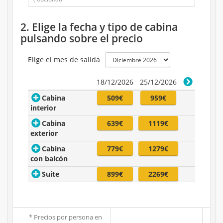
2. Elige la fecha y tipo de cabina
pulsando sobre el precio
Elige el mes de salida
18/12/2026
25/12/2026
Cabina
509€
959€
interior
Cabina
639€
1119€
exterior
Cabina
779€
1279€
con balcón
Suite
899€
2269€
* Precios por persona en