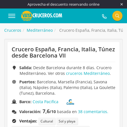
Aprovecha el descuento reservando online
917 815 555
Cruceros
Mediterráneo
Crucero España, Francia, Italia, Tún
Crucero España, Francia, Italia, Túnez
desde Barcelona VII
Salida:
Desde Barcelona durante 8 días. Crucero
Mediterráneo. Ver otros
cruceros Mediterráneo
.
Puertos:
Barcelona, Marsella (Francia), Savona
(Italia), Nápoles (Italia), Palermo (Italia), La Goulette
(Tunez), Barcelona.
Barco:
Costa Pacifica
7,6
Valoración:
/10
basada en
38 comentarios.
Ventajas:
Cultural
Sol y playa