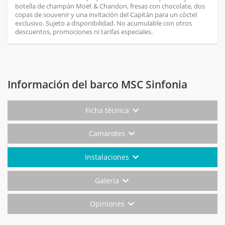
botella de champán Moët & Chandon, fresas con chocolate, dos
copas de souvenir y una invitación del Capitán para un cóctel
exclusivo. Sujeto a disponibilidad. No acumulable con otros
descuentos, promociones ni tarifas especiales.
Información del barco MSC Sinfonia
Ficha técnica
Camarotes
Instalaciones
Galería
Opiniones