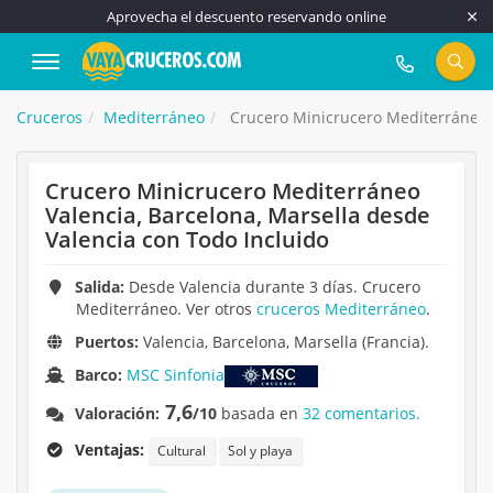
Aprovecha el descuento reservando online
917 815 555
Cruceros
Mediterráneo
Crucero Minicrucero Mediterráneo V
Crucero Minicrucero Mediterráneo
Valencia, Barcelona, Marsella desde
Valencia con Todo Incluido
Salida:
Desde Valencia durante 3 días. Crucero
Mediterráneo. Ver otros
cruceros Mediterráneo
.
Puertos:
Valencia, Barcelona, Marsella (Francia).
Barco:
MSC Sinfonia
7,6
Valoración:
/10
basada en
32 comentarios.
Ventajas:
Cultural
Sol y playa