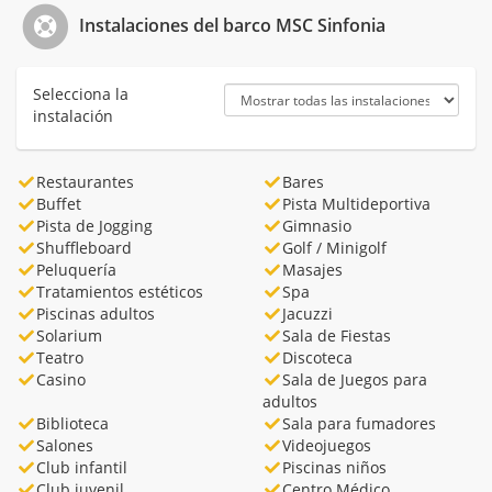
Instalaciones del barco MSC Sinfonia
Selecciona la
instalación
Restaurantes
Bares
Buffet
Pista Multideportiva
Pista de Jogging
Gimnasio
Shuffleboard
Golf / Minigolf
Peluquería
Masajes
Tratamientos estéticos
Spa
Piscinas adultos
Jacuzzi
Solarium
Sala de Fiestas
Teatro
Discoteca
Casino
Sala de Juegos para
adultos
Biblioteca
Sala para fumadores
Salones
Videojuegos
Club infantil
Piscinas niños
Club juvenil
Centro Médico