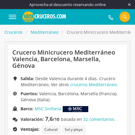
Aprovecha el descuento reservando online
917 815 555
Cruceros
Mediterráneo
Crucero Minicrucero Mediterráneo
Crucero Minicrucero Mediterráneo
Valencia, Barcelona, Marsella,
Génova
Salida:
Desde Valencia durante 4 días. Crucero
Mediterráneo. Ver otros
cruceros Mediterráneo
.
Puertos:
Valencia, Barcelona, Marsella (Francia),
Génova (Italia).
Barco:
MSC Sinfonia
7,6
Valoración:
/10
basada en
32 comentarios.
Ventajas:
Cultural
Sol y playa