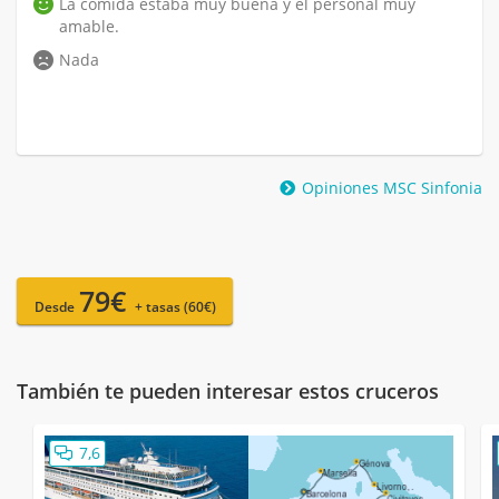
La comida estaba muy buena y el personal muy
amable.
Nada
Opiniones MSC Sinfonia
79€
Desde
+ tasas (60€)
También te pueden interesar estos cruceros
7,6