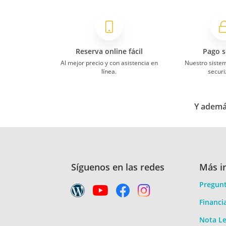
Reserva online fácil
Pago s
Al mejor precio y con asistencia en
Nuestro siste
línea.
securi
Y además
Síguenos en las redes
Más i
Pregunt
Financi
Nota Le