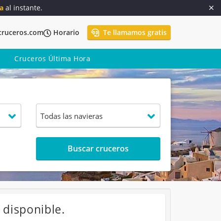
a
al instante.
cruceros.com
Horario
Te llamamos gratis
Cruceros Última Hora
Buscar cruceros
 disponible.