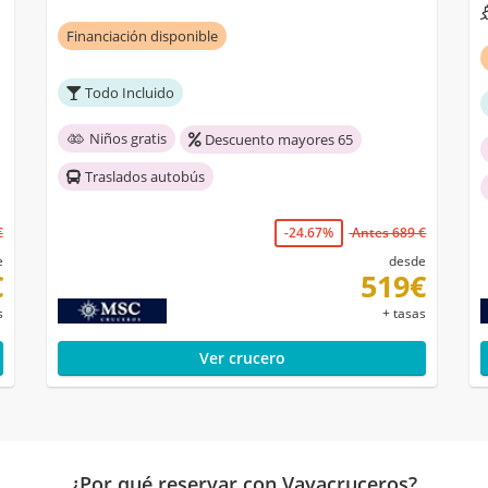
Financiación disponible
Todo Incluido
Niños gratis
Descuento mayores 65
Traslados autobús
€
-24.67%
Antes 689 €
e
desde
€
519€
s
+ tasas
Ver crucero
¿Por qué reservar con Vayacruceros?