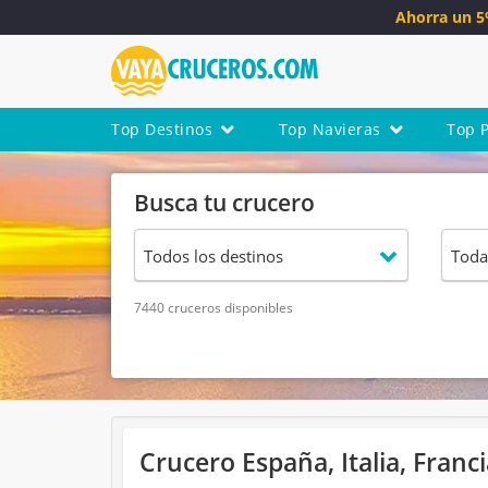
Ahorra un 
Top Destinos
Top Navieras
Top 
Busca tu crucero
7440 cruceros disponibles
Crucero España, Italia, Franc