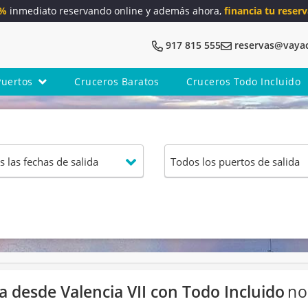
5%
inmediato reservando online y además ahora,
financia tu reserv
917 815 555
reservas@vaya
Puertos
Cruceros Baratos
Cruceros Todo Incluido
ia desde Valencia VII con Todo Incluido
no