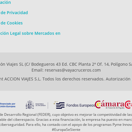
ación
a de Privacidad
a de Cookies
ción Legal sobre Mercados en
ón Viajes SL (C/ Bodegueros 43 Ed. CBC Planta 2ª Of. 14, Polígono S
Email: reservas@vayacruceros.com
t ACCION VIAJES S.L. Todos los derechos reservados. Autorización
e Desarrollo Regional (FEDER), cuyo objetivo es mejorar la competitividad de las
 fiable del ciberespacio. Gracias a esta financiación, la empresa ha puesto en ma
a ciberseguridad. Para ello, ha contado con el apoyo de los programas Pyme Inn
#EuropaSeSiente