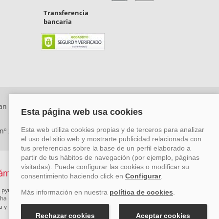
Transferencia
bancaria
an Rafael, Málaga. CP: 29006) Tel: +34 917 815 555 -
 nº 29780-2
 pymes mediante el impulso de la innovación, el desarrollo
rcha un Plan de Acción durante el año 2026 para reforzar su
ova y Pyme Cibersegura de la Cámara de Comercio de Málaga.