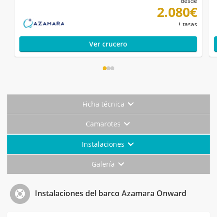
desde
2.080€
+ tasas
Ver crucero
Ficha técnica
Camarotes
Instalaciones
Galería
Instalaciones del barco Azamara Onward