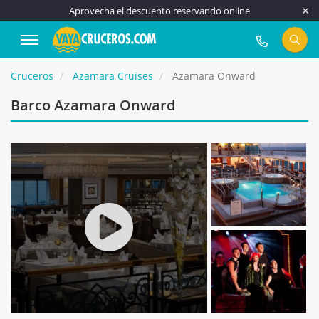
Aprovecha el descuento reservando online
917 815 555
Cruceros
Azamara Cruises
Azamara Onward
Barco Azamara Onward