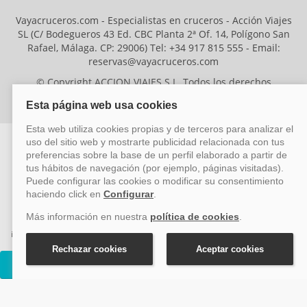
Vayacruceros.com - Especialistas en cruceros - Acción Viajes
SL (C/ Bodegueros 43 Ed. CBC Planta 2ª Of. 14, Polígono San
Rafael, Málaga. CP: 29006) Tel: +34 917 815 555 - Email:
reservas@vayacruceros.com
© Copyright ACCION VIAJES S.L. Todos los derechos
reservados. Autorización nº 29780-2
ACCION VIAJES SL ha sido beneficiaria del Fondo Europeo de Desarrollo
Regional (FEDER), cuyo objetivo es mejorar la competitividad de las pymes
mediante el impulso de la innovación, el desarrollo tecnológico, la
investigación de calidad y el uso seguro y fiable del ciberespacio. Gracias a
esta financiación, la empresa ha puesto en marcha un Plan de Acción
durante el año 2026 para reforzar su competitividad empresarial,
Cruceros Azamara Onward
promoviendo la innovación y la ciberseguridad. Para ello, ha contado con el
apoyo de los programas Pyme Innova y Pyme Cibersegura de la Cámara
de Comercio de Málaga. #EuropaSeSiente