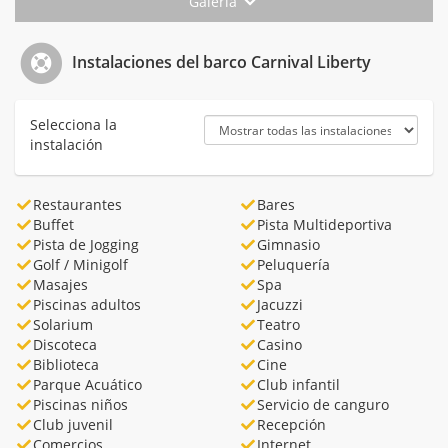
Galería
Instalaciones del barco Carnival Liberty
Selecciona la
instalación
Restaurantes
Bares
Buffet
Pista Multideportiva
Pista de Jogging
Gimnasio
Golf / Minigolf
Peluquería
Masajes
Spa
Piscinas adultos
Jacuzzi
Solarium
Teatro
Discoteca
Casino
Biblioteca
Cine
Parque Acuático
Club infantil
Piscinas niños
Servicio de canguro
Club juvenil
Recepción
Comercios
Internet