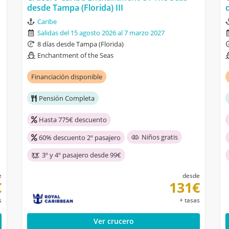
desde Tampa (Florida) III
Caribe
Salidas del 15 agosto 2026 al 7 marzo 2027
8 días desde Tampa (Florida)
Enchantment of the Seas
Financiación disponible
Pensión Completa
Hasta 775€ descuento
Niños gratis
60% descuento 2º pasajero
3º y 4º pasajero desde 99€
e
desde
€
131€
s
+ tasas
Ver crucero