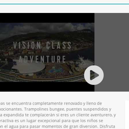
eas se encuentra completamente renovado y lleno de
mocionantes. Trampolines bungee, puentes suspendidos y
a expandida te complacerán si eres un cliente aventurero, y
eractiva es un lugar excepcional para que los niños se
 el agua para pasar momentos de gran diversion. Disfruta