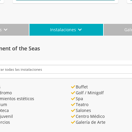
es
Instalaciones
Gal
ment of the Seas
s
Buffet
dromo
Golf / Minigolf
mientos estéticos
Spa
rium
Teatro
oteca
Salones
juvenil
Centro Médico
rcios
Galería de Arte