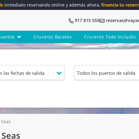
5%
inmediato reservando online y además ahora,
financia tu reserv
917 815 555
reservas@vaya
Puertos
Cruceros Baratos
Cruceros Todo Incluido
 Seas
 Seas