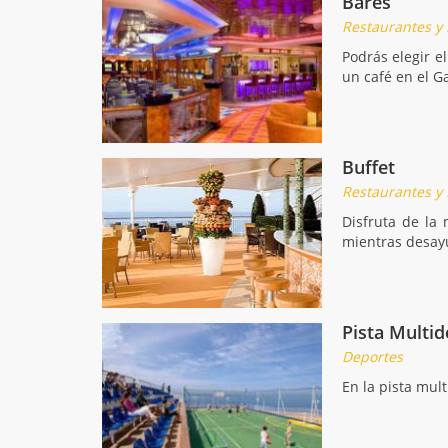
Bares
Restaurantes y
Podrás elegir e
un café en el G
Buffet
Restaurantes y
Disfruta de la 
mientras desay
Pista Multid
Deportes
En la pista mul