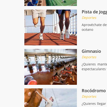
Pista de Jog
Deportes
Aprovéchate de 
océano
Gimnasio
Deportes
¿Quieres mante
espectaculares 
Rocódromo
Deportes
¿Quieres llegar