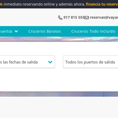
5%
inmediato reservando online y además ahora,
financia tu reserv
917 815 555
reservas@vaya
Puertos
Cruceros Baratos
Cruceros Todo Incluido