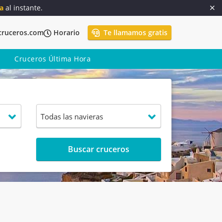
a
al instante.
cruceros.com
Horario
Te llamamos gratis
Cruceros Última Hora
Buscar cruceros