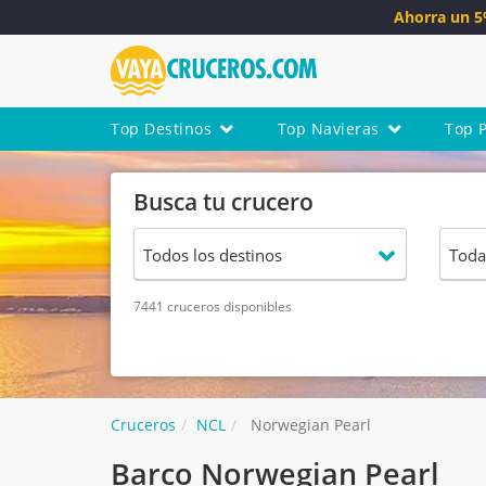
Ahorra un 
Top Destinos
Top Navieras
Top 
Busca tu crucero
7441 cruceros disponibles
Cruceros
NCL
Norwegian Pearl
Barco Norwegian Pearl