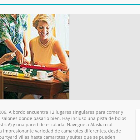
006. A bordo encuentra 12 lugares singulares para comer y
 salones donde pasarlo bien. Hay incluso una pista de bolos
ustria!) y una pared de escalada. Navegue a Alaska o al
una impresionante variedad de camarotes diferentes, desde
ourtyard Villas hasta camarotes y suites que se pueden