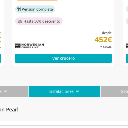
Pensión Completa
Hasta 50% descuento
e
desde
€
452€
s
+ tasas
Ver crucero
es
Instalaciones
Gal
an Pearl