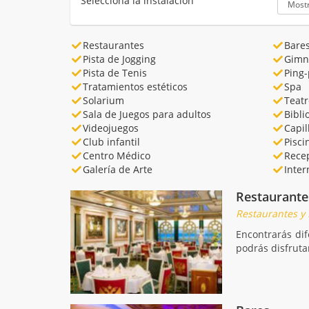
Selecciona la instalación
Restaurantes
Bare
Pista de Jogging
Gimn
Pista de Tenis
Ping
Tratamientos estéticos
Spa
Solarium
Teatr
Sala de Juegos para adultos
Bibli
Videojuegos
Capil
Club infantil
Pisci
Centro Médico
Rece
Galería de Arte
Inter
Restaurante
Restaurantes y
Encontrarás di
podrás disfruta