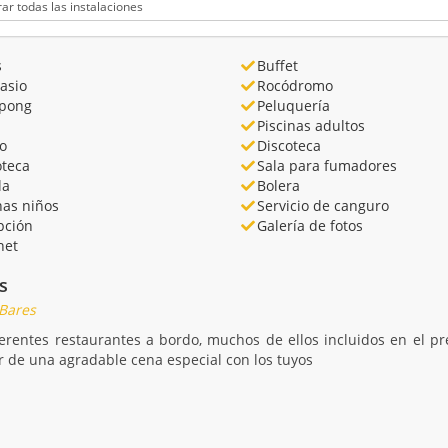
s
Buffet
asio
Rocódromo
-pong
Peluquería
Piscinas adultos
o
Discoteca
oteca
Sala para fumadores
la
Bolera
nas niños
Servicio de canguro
pción
Galería de fotos
net
s
 Bares
ferentes restaurantes a bordo, muchos de ellos incluidos en el p
r de una agradable cena especial con los tuyos