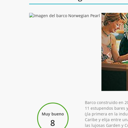
Barco construido en 2
11 estupendos bares y
Muy bueno
(¡la primera en la ind
Caribe y elija entre 
8
las lujosas Garden y C