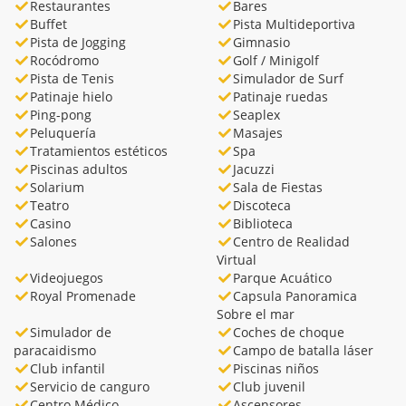
Restaurantes
Bares
Buffet
Pista Multideportiva
Pista de Jogging
Gimnasio
Rocódromo
Golf / Minigolf
Pista de Tenis
Simulador de Surf
Patinaje hielo
Patinaje ruedas
Ping-pong
Seaplex
Peluquería
Masajes
Tratamientos estéticos
Spa
Piscinas adultos
Jacuzzi
Solarium
Sala de Fiestas
Teatro
Discoteca
Casino
Biblioteca
Salones
Centro de Realidad
Virtual
Videojuegos
Parque Acuático
Royal Promenade
Capsula Panoramica
Sobre el mar
Simulador de
Coches de choque
paracaidismo
Campo de batalla láser
Club infantil
Piscinas niños
Servicio de canguro
Club juvenil
Centro Médico
Ascensores