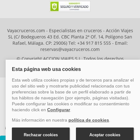
Vayacruceros.com - Especialistas en cruceros - Acción Viajes
SL (C/ Bodegueros 43 Ed. CBC Planta 2ª Of. 14, Polígono San
Rafael, Málaga. CP: 29006) Tel: +34 917 815 555 - Email:
reservas@vayacruceros.com
© Copyright ACCION VIAJES S.L. Todos los derechos
reservados. Autorización nº 29780-2
ACCION VIAJES SL ha sido beneficiaria del Fondo Europeo de Desarrollo
Regional (FEDER), cuyo objetivo es mejorar la competitividad de las pymes
mediante el impulso de la innovación, el desarrollo tecnológico, la
investigación de calidad y el uso seguro y fiable del ciberespacio. Gracias a
esta financiación, la empresa ha puesto en marcha un Plan de Acción
durante el año 2026 para reforzar su competitividad empresarial,