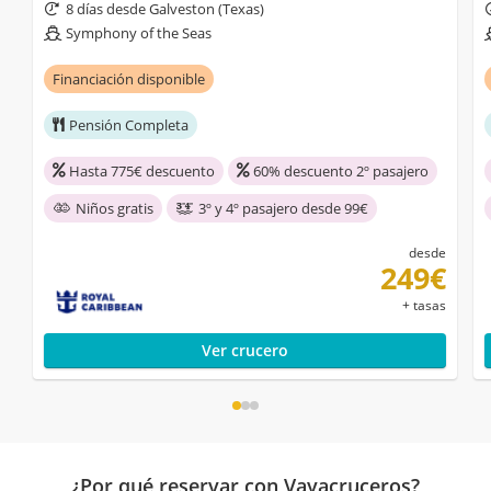
8 días desde Galveston (Texas)
Symphony of the Seas
Financiación disponible
Pensión Completa
Hasta 775€ descuento
60% descuento 2º pasajero
Niños gratis
3º y 4º pasajero desde 99€
desde
249€
+ tasas
Ver crucero
¿Por qué reservar con Vayacruceros?