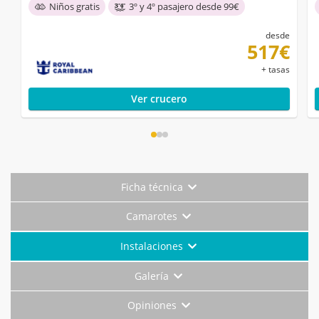
Niños gratis
3º y 4º pasajero desde 99€
desde
517€
+ tasas
Ver crucero
Ficha técnica
Camarotes
Instalaciones
Galería
Opiniones