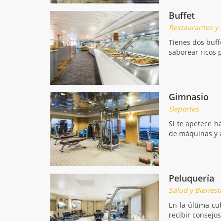
Buffet
Restaurantes y
Tienes dos buff
saborear ricos p
Gimnasio
Deportes
Si te apetece h
de máquinas y a
Peluquería
Salud y Bienest
En la última cu
recibir consejos