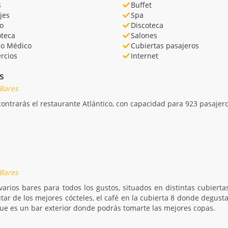
s
Buffet
jes
Spa
o
Discoteca
oteca
Salones
ro Médico
Cubiertas pasajeros
rcios
Internet
s
 Bares
contrarás el restaurante Atlántico, con capacidad para 923 pasajer
 Bares
 varios bares para todos los gustos, situados en distintas cubiert
tar de los mejores cócteles, el café en la cubierta 8 donde degust
que es un bar exterior donde podrás tomarte las mejores copas.