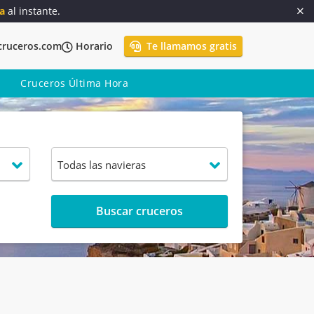
a
al instante.
cruceros.com
Horario
Te llamamos gratis
Cruceros Última Hora
Buscar cruceros