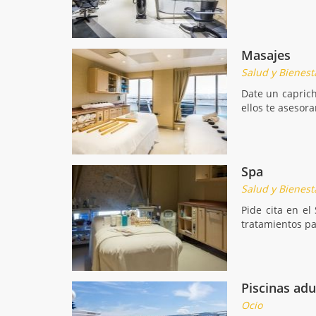
Masajes
Salud y Bienest
Date un caprich
ellos te asesor
Spa
Salud y Bienest
Pide cita en e
tratamientos pa
Piscinas adu
Ocio