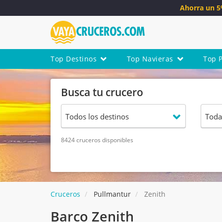
Ahorra un 
Top Destinos
Top Navieras
Top 
Busca tu crucero
8424 cruceros disponibles
Cruceros
Pullmantur
Zenith
Barco Zenith