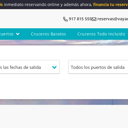
5%
inmediato reservando online y además ahora,
financia tu reserv
917 815 555
reservas@vaya
Puertos
Cruceros Baratos
Cruceros Todo Incluido