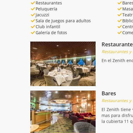
Restaurantes
Bare
Peluquería
Masa
Jacuzzi
Teatr
Sala de Juegos para adultos
Bibli
Club infantil
Cent
Galería de fotos
Come
Restaurante
Restaurantes y
En el Zenith en
Bares
Restaurantes y
El Zenith tiene
mas para disfru
la cubierta 11 