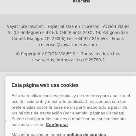
bancaria
Vayacruceros.com - Especialistas en cruceros - Acción Viajes
SL (C/ Bodegueros 43 Ed. CBC Planta 2ª Of. 14, Polígono San
Rafael, Málaga. CP: 29006) Tel: +34 917 815 555 - Email:
reservas@vayacruceros.com
© Copyright ACCION VIAJES S.L. Todos los derechos
reservados. Autorización nº 29780-2
ACCION VIAJES SL ha sido beneficiaria del Fondo Europeo de Desarrollo
Regional (FEDER), cuyo objetivo es mejorar la competitividad de las pymes
mediante el impulso de la innovación, el desarrollo tecnológico, la
investigación de calidad y el uso seguro y fiable del ciberespacio. Gracias a
esta financiación, la empresa ha puesto en marcha un Plan de Acción
durante el año 2026 para reforzar su competitividad empresarial,