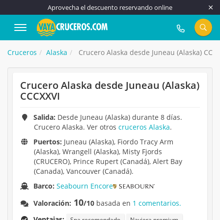
Aprovecha el descuento reservando online
917 815 555
Cruceros
Alaska
Crucero Alaska desde Juneau (Alaska) CCC
Crucero Alaska desde Juneau (Alaska)
CCCXXVI
Salida:
Desde Juneau (Alaska) durante 8 días.
Crucero Alaska. Ver otros
cruceros Alaska
.
Puertos:
Juneau (Alaska), Fiordo Tracy Arm
(Alaska), Wrangell (Alaska), Misty Fjords
(CRUCERO), Prince Rupert (Canadá), Alert Bay
(Canada), Vancouver (Canadá).
Barco:
Seabourn Encore
10
Valoración:
/10
basada en
1 comentarios.
Ventajas:
Spa recomendado
Naviera premium