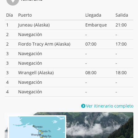
Día
Puerto
Llegada
Salida
1
Juneau (Alaska)
Embarque
21:00
2
Navegación
-
-
2
Fiordo Tracy Arm (Alaska)
07:00
17:00
3
Navegación
-
-
3
Navegación
-
-
3
Wrangell (Alaska)
08:00
18:00
4
Navegación
-
-
4
Navegación
-
-
Ver itinerario completo