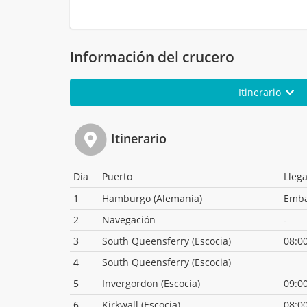
Información del crucero
Itinerario
Itinerario
Día
Puerto
Lleg
1
Hamburgo (Alemania)
Emb
2
Navegación
-
3
South Queensferry (Escocia)
08:0
4
South Queensferry (Escocia)
5
Invergordon (Escocia)
09:0
6
Kirkwall (Escocia)
08:0