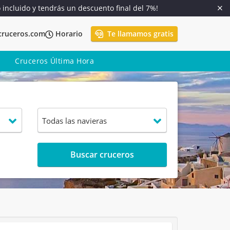
o incluido y tendrás un descuento final del 7%!
cruceros.com
Horario
Te llamamos gratis
Cruceros Última Hora
Buscar cruceros