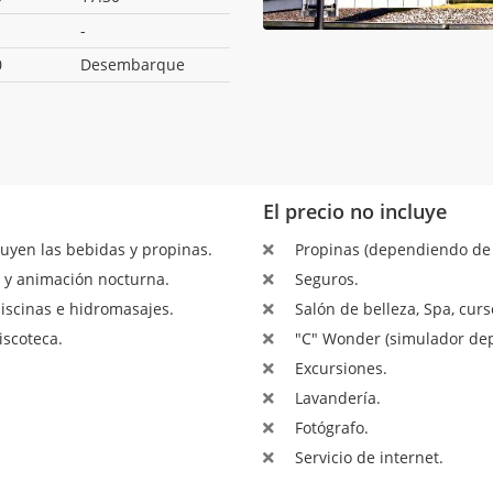
-
0
Desembarque
El precio no incluye
luyen las bebidas y propinas.
Propinas (dependiendo de l
 y animación nocturna.
Seguros.
piscinas e hidromasajes.
Salón de belleza, Spa, cur
iscoteca.
"C" Wonder (simulador depo
Excursiones.
Lavandería.
Fotógrafo.
Servicio de internet.