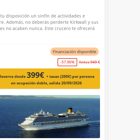
tu disposición un sinfín de actividades e
re. Además, no deberás perderte Kirkwall y sus
nes no acaben nunca. Este crucero te ofrecerá
Financiación disponible
-57.96%
Antes 949 €
399€
Reserva desde
+ tasas (200€)
por persona
en ocupación doble, salida 20/09/2026