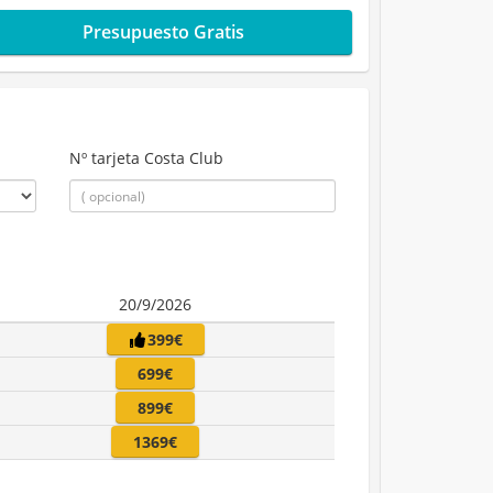
Presupuesto Gratis
Nº tarjeta Costa Club
20/9/2026
399€
699€
899€
1369€