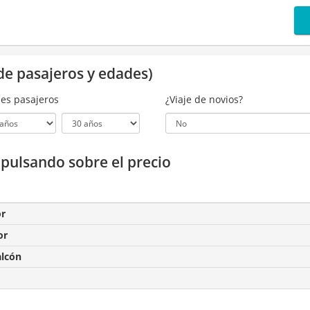
de pasajeros y edades)
es pasajeros
¿Viaje de novios?
a pulsando sobre el precio
or
or
alcón