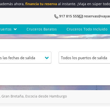
y además ahora,
financia tu reserva
al instante. ¡Viaja en súper tod
917 815 555
reservas@vaya
Puertos
Cruceros Baratos
Cruceros Todo Incluido
 Gran Bretaña, Escocia desde Hamburgo