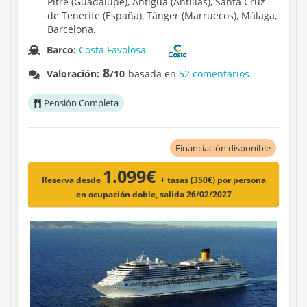
Pitre (Guadalupe), Antigua (Antillas), Santa Cruz
de Tenerife (España), Tánger (Marruecos), Málaga,
Barcelona.
Barco:
Costa Favolosa
8
Valoración:
/10
basada en
52 comentarios.
Pensión Completa
Financiación disponible
1.099€
Reserva desde
+ tasas (350€)
por persona
en ocupación doble, salida 26/02/2027