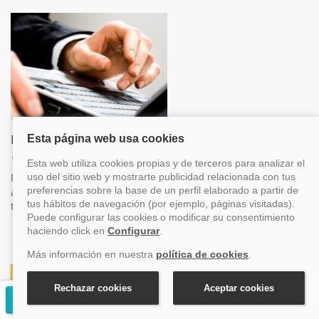
Internet
Otros
Mantente siempre conectado, incluso en alta mar, puedes
acudir a los puntos de internet y conectarte, consulta las
tarifas a bordo
1.099€
Desde
+ tasas (350€)
Solicitar presupuesto gratuito