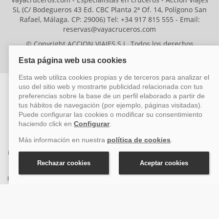
SL (C/ Bodegueros 43 Ed. CBC Planta 2ª Of. 14, Polígono San
Rafael, Málaga. CP: 29006) Tel: +34 917 815 555 - Email:
reservas@vayacruceros.com
© Copyright ACCION VIAJES S.L. Todos los derechos
reservados. Autorización nº 29780-2
ACCION VIAJES SL ha sido beneficiaria del Fondo Europeo de Desarrollo
Regional (FEDER), cuyo objetivo es mejorar la competitividad de las pymes
mediante el impulso de la innovación, el desarrollo tecnológico, la
investigación de calidad y el uso seguro y fiable del ciberespacio. Gracias a
esta financiación, la empresa ha puesto en marcha un Plan de Acción
durante el año 2026 para reforzar su competitividad empresarial,
promoviendo la innovación y la ciberseguridad. Para ello, ha contado con el
apoyo de los programas Pyme Innova y Pyme Cibersegura de la Cámara
de Comercio de Málaga. #EuropaSeSiente