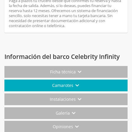
Paga a plazos tu crucero desde que confirmes tu reserva y hasta
la fecha de salida. Además, si lo deseas, puedes financiar tu
reserva hasta 12 meses. Ofrecemos un sistema de financiación
sencillo, solo necesitas tener a mano tu tarjeta bancaria. Sin
necesidad de presentar documentación adicional y con
contratación online o telefónica.
Información del barco Celebrity Infinity
Ficha técnica
Camarotes
Instalaciones
Galería
Opiniones