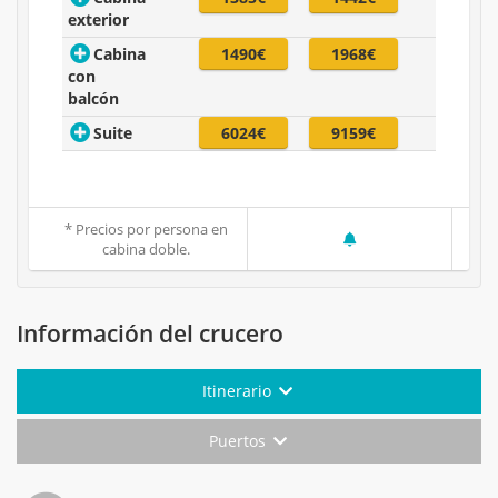
exterior
Cabina
1490€
1968€
con
balcón
Suite
6024€
9159€
* Precios por persona en
cabina doble.
Información del crucero
Itinerario
Puertos