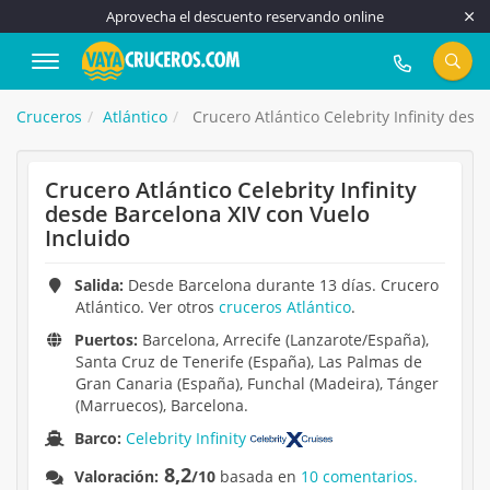
Aprovecha el descuento reservando online
917 815 555
Cruceros
Atlántico
Crucero Atlántico Celebrity Infinity desd
Crucero Atlántico Celebrity Infinity
desde Barcelona XIV con Vuelo
Incluido
Salida:
Desde Barcelona durante 13 días. Crucero
Atlántico. Ver otros
cruceros Atlántico
.
Puertos:
Barcelona, Arrecife (Lanzarote/España),
Santa Cruz de Tenerife (España), Las Palmas de
Gran Canaria (España), Funchal (Madeira), Tánger
(Marruecos), Barcelona.
Barco:
Celebrity Infinity
8,2
Valoración:
/10
basada en
10 comentarios.