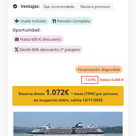
Ventajas:
Spa recomendado
Naviera premium
Vuelo Incluido
Pensión Completa
Oportunidad:
Hasta 600 € descuento
Desde 60% descuento 2º pasajero
Financiación disponible
-13.9%
Antes 1.245 €
1.072€
Reserva desde
+ tasas (194€)
por persona
en ocupación doble, salida 14/11/2026