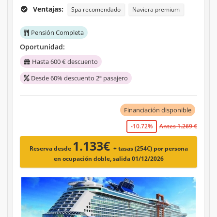
Ventajas:
Spa recomendado
Naviera premium
Pensión Completa
Oportunidad:
Hasta 600 € descuento
Desde 60% descuento 2º pasajero
Financiación disponible
-10.72%
Antes 1.269 €
1.133€
Reserva desde
+ tasas (254€)
por persona
en ocupación doble, salida 01/12/2026