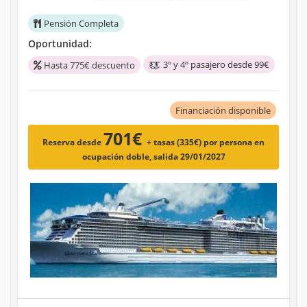
Pensión Completa
Oportunidad:
3º y 4º pasajero desde 99€
Hasta 775€ descuento
Financiación disponible
701€
Reserva desde
+ tasas (335€)
por persona en
ocupación doble, salida 29/01/2027