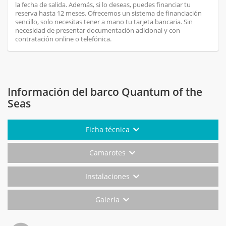
la fecha de salida. Además, si lo deseas, puedes financiar tu
reserva hasta 12 meses. Ofrecemos un sistema de financiación
sencillo, solo necesitas tener a mano tu tarjeta bancaria. Sin
necesidad de presentar documentación adicional y con
contratación online o telefónica.
Información del barco Quantum of the
Seas
Ficha técnica
Camarotes
Instalaciones
Galería