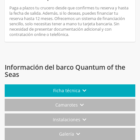
Paga a plazos tu crucero desde que confirmes tu reserva y hasta
la fecha de salida. Además, si lo deseas, puedes financiar tu
reserva hasta 12 meses. Ofrecemos un sistema de financiación
sencillo, solo necesitas tener a mano tu tarjeta bancaria. Sin
necesidad de presentar documentación adicional y con
contratación online o telefónica.
Información del barco Quantum of the
Seas
Ficha técnica
Camarotes
Instalaciones
Galería