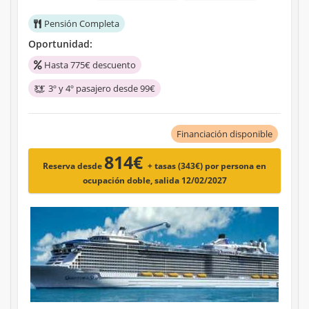
Pensión Completa
Oportunidad:
Hasta 775€ descuento
3º y 4º pasajero desde 99€
Financiación disponible
814€
Reserva desde
+ tasas (343€)
por persona en
ocupación doble, salida 12/02/2027