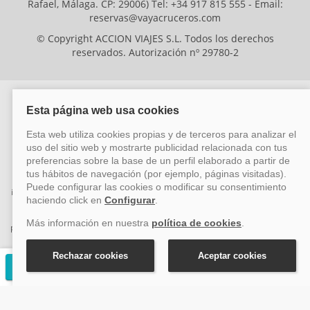
Rafael, Málaga. CP: 29006) Tel: +34 917 815 555 - Email:
reservas@vayacruceros.com
© Copyright ACCION VIAJES S.L. Todos los derechos
reservados. Autorización nº 29780-2
ACCION VIAJES SL ha sido beneficiaria del Fondo Europeo de Desarrollo
Regional (FEDER), cuyo objetivo es mejorar la competitividad de las pymes
mediante el impulso de la innovación, el desarrollo tecnológico, la
investigación de calidad y el uso seguro y fiable del ciberespacio. Gracias a
esta financiación, la empresa ha puesto en marcha un Plan de Acción
durante el año 2026 para reforzar su competitividad empresarial,
promoviendo la innovación y la ciberseguridad. Para ello, ha contado con el
apoyo de los programas Pyme Innova y Pyme Cibersegura de la Cámara
de Comercio de Málaga. #EuropaSeSiente
Solicitar presupuesto gratuito