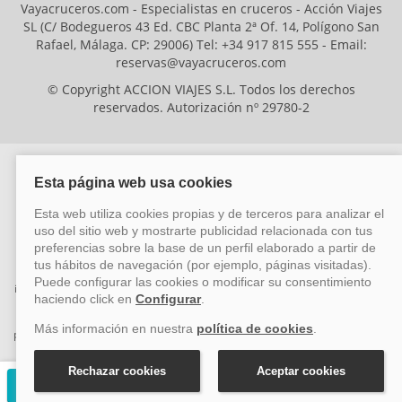
Vayacruceros.com - Especialistas en cruceros - Acción Viajes
SL (C/ Bodegueros 43 Ed. CBC Planta 2ª Of. 14, Polígono San
Rafael, Málaga. CP: 29006) Tel: +34 917 815 555 - Email:
reservas@vayacruceros.com
© Copyright ACCION VIAJES S.L. Todos los derechos
reservados. Autorización nº 29780-2
ACCION VIAJES SL ha sido beneficiaria del Fondo Europeo de Desarrollo
Regional (FEDER), cuyo objetivo es mejorar la competitividad de las pymes
mediante el impulso de la innovación, el desarrollo tecnológico, la
investigación de calidad y el uso seguro y fiable del ciberespacio. Gracias a
esta financiación, la empresa ha puesto en marcha un Plan de Acción
durante el año 2026 para reforzar su competitividad empresarial,
promoviendo la innovación y la ciberseguridad. Para ello, ha contado con el
apoyo de los programas Pyme Innova y Pyme Cibersegura de la Cámara
de Comercio de Málaga. #EuropaSeSiente
Solicitar presupuesto gratuito