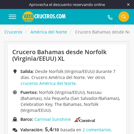
Aprovecha el descuento reservando online
917 815 555
Cruceros
América del Norte
Crucero Bahamas desde Norfol
Crucero Bahamas desde Norfolk
(Virginia/EEUU) XL
Salida:
Desde Norfolk (Virginia/EEUU) durante 7
días. Crucero América del Norte. Ver otros
cruceros América del Norte
.
Puertos:
Norfolk (Virginia/EEUU), Nassau
(Bahamas), Isla Pequeña (San Salvador/Bahamas),
Celebration Key, The Bahamas, Norfolk
(Virginia/EEUU).
Barco:
Carnival Sunshine
5,4
Valoración:
/10
basada en
2 comentarios.