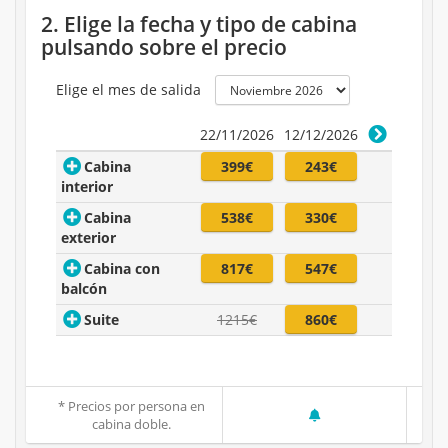
2. Elige la fecha y tipo de cabina
pulsando sobre el precio
Elige el mes de salida
22/11/2026
12/12/2026
Cabina
399€
243€
interior
Cabina
538€
330€
exterior
Cabina con
817€
547€
balcón
Suite
1215€
860€
* Precios por persona en
cabina doble.