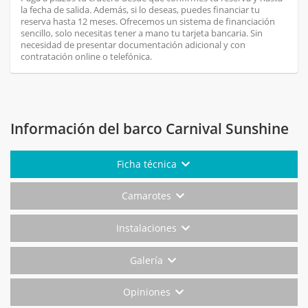
la fecha de salida. Además, si lo deseas, puedes financiar tu
reserva hasta 12 meses. Ofrecemos un sistema de financiación
sencillo, solo necesitas tener a mano tu tarjeta bancaria. Sin
necesidad de presentar documentación adicional y con
contratación online o telefónica.
Información del barco Carnival Sunshine
Ficha técnica
Camarotes
Instalaciones
Galería
Opiniones