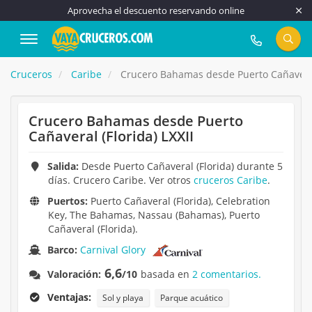
Aprovecha el descuento reservando online
917 815 555
Cruceros
Caribe
Crucero Bahamas desde Puerto Cañaveral 
Crucero Bahamas desde Puerto
Cañaveral (Florida) LXXII
Salida:
Desde Puerto Cañaveral (Florida) durante 5
días. Crucero Caribe. Ver otros
cruceros Caribe
.
Puertos:
Puerto Cañaveral (Florida), Celebration
Key, The Bahamas, Nassau (Bahamas), Puerto
Cañaveral (Florida).
Barco:
Carnival Glory
6,6
Valoración:
/10
basada en
2 comentarios.
Ventajas:
Sol y playa
Parque acuático