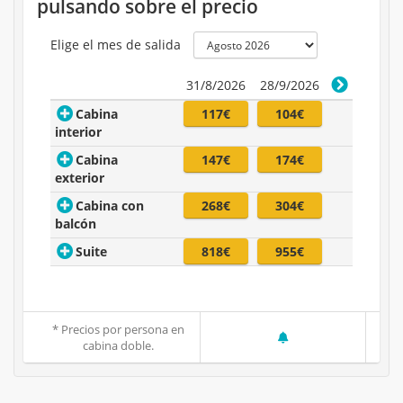
pulsando sobre el precio
Elige el mes de salida
31/8/2026
28/9/2026
Cabina
117€
104€
interior
Cabina
147€
174€
exterior
Cabina con
268€
304€
balcón
Suite
818€
955€
* Precios por persona en
cabina doble.