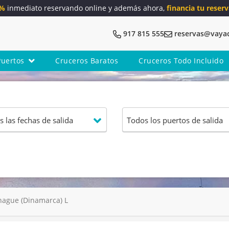
5%
inmediato reservando online y además ahora,
financia tu reserv
917 815 555
reservas@vaya
Puertos
Cruceros Baratos
Cruceros Todo Incluido
hague (Dinamarca) L