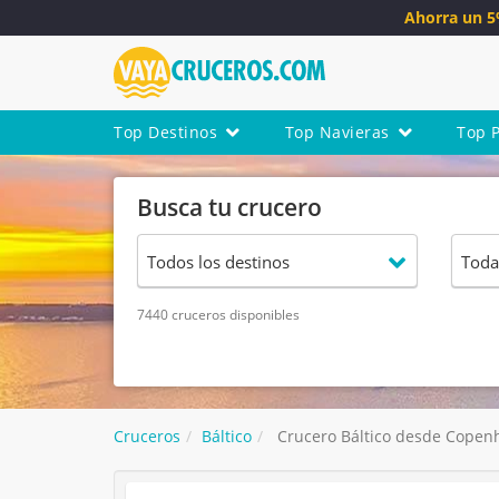
Ahorra un 
Top Destinos
Top Navieras
Top 
Busca tu crucero
7440 cruceros disponibles
Cruceros
Báltico
Crucero Báltico desde Copen