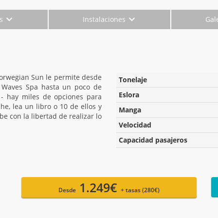
es
Instalaciones
Gal
Norwegian Sun le permite desde
Tonelaje
dy Waves Spa hasta un poco de
Eslora
 - hay miles de opciones para
e, lea un libro o 10 de ellos y
Manga
be con la libertad de realizar lo
Velocidad
Capacidad pasajeros
1.249€
Desde
+ tasas (280€)