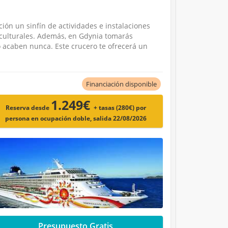
ión un sinfín de actividades e instalaciones
os culturales. Además, en Gdynia tomarás
o acaben nunca. Este crucero te ofrecerá un
Financiación disponible
1.249€
Reserva desde
+ tasas (280€)
por
persona en ocupación doble, salida 22/08/2026
Presupuesto Gratis