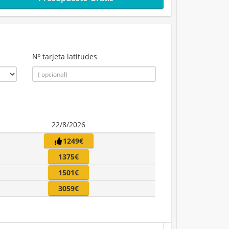
Nº tarjeta latitudes
22/8/2026
1249€
1375€
1501€
3059€