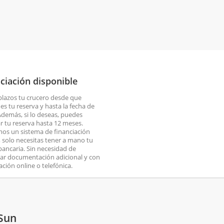
ciación disponible
plazos tu crucero desde que
es tu reserva y hasta la fecha de
 Además, si lo deseas, puedes
ar tu reserva hasta 12 meses.
os un sistema de financiación
o, solo necesitas tener a mano tu
 bancaria. Sin necesidad de
ar documentación adicional y con
ación online o telefónica.
 Sun