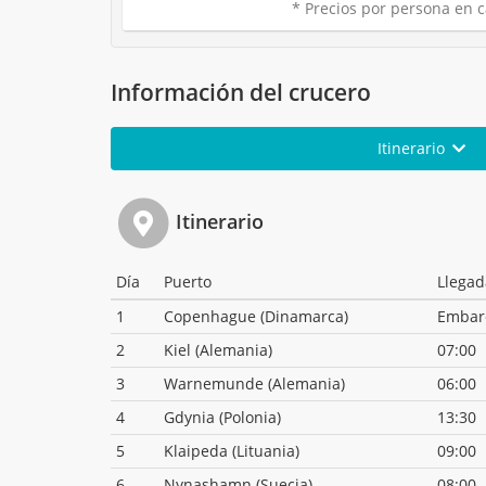
* Precios por persona en c
Información del crucero
Itinerario
Itinerario
Día
Puerto
Llegad
1
Copenhague (Dinamarca)
Embar
2
Kiel (Alemania)
07:00
3
Warnemunde (Alemania)
06:00
4
Gdynia (Polonia)
13:30
5
Klaipeda (Lituania)
09:00
6
Nynashamn (Suecia)
08:00