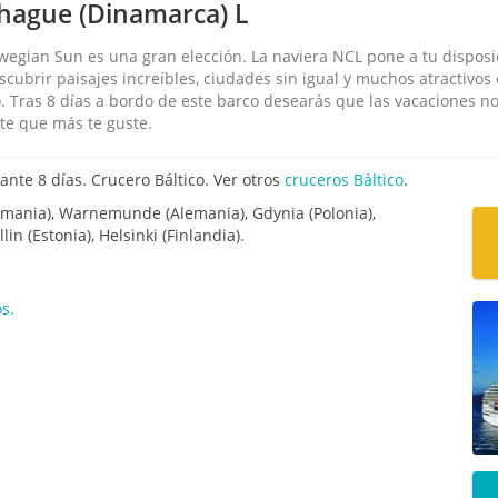
hague (Dinamarca) L
wegian Sun es una gran elección. La naviera NCL pone a tu disposic
descubrir paisajes increíbles, ciudades sin igual y muchos atractiv
. Tras 8 días a bordo de este barco desearás que las vacaciones n
ote que más te guste.
te 8 días. Crucero Báltico. Ver otros
cruceros Báltico
.
mania), Warnemunde (Alemania), Gdynia (Polonia),
in (Estonia), Helsinki (Finlandia).
s.