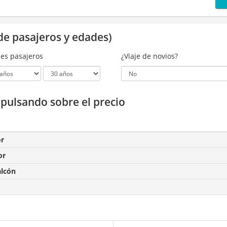
de pasajeros y edades)
es pasajeros
¿Viaje de novios?
a pulsando sobre el precio
or
or
alcón