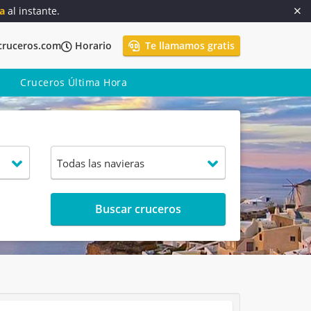
a
al instante.
cruceros.com
Horario
Te llamamos gratis
Cruceros Última Hora
Buscar cruceros