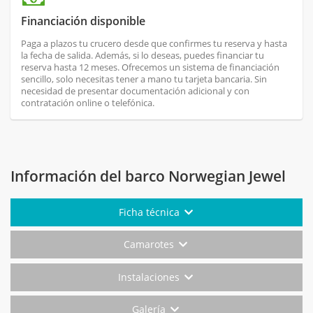
Financiación disponible
Paga a plazos tu crucero desde que confirmes tu reserva y hasta
la fecha de salida. Además, si lo deseas, puedes financiar tu
reserva hasta 12 meses. Ofrecemos un sistema de financiación
sencillo, solo necesitas tener a mano tu tarjeta bancaria. Sin
necesidad de presentar documentación adicional y con
contratación online o telefónica.
Información del barco Norwegian Jewel
Ficha técnica
Camarotes
Instalaciones
Galería