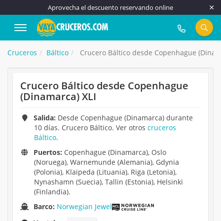
Aprovecha el descuento reservando online
917 815 555
Cruceros
Báltico
Crucero Báltico desde Copenhague (Dinama
Crucero Báltico desde Copenhague
(Dinamarca) XLI
Salida:
Desde Copenhague (Dinamarca) durante
10 días. Crucero Báltico. Ver otros
cruceros
Báltico
.
Puertos:
Copenhague (Dinamarca), Oslo
(Noruega), Warnemunde (Alemania), Gdynia
(Polonia), Klaipeda (Lituania), Riga (Letonia),
Nynashamn (Suecia), Tallin (Estonia), Helsinki
(Finlandia).
Barco:
Norwegian Jewel