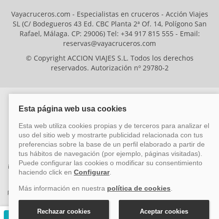
Vayacruceros.com - Especialistas en cruceros - Acción Viajes
SL (C/ Bodegueros 43 Ed. CBC Planta 2ª Of. 14, Polígono San
Rafael, Málaga. CP: 29006) Tel: +34 917 815 555 - Email:
reservas@vayacruceros.com
© Copyright ACCION VIAJES S.L. Todos los derechos
reservados. Autorización nº 29780-2
ACCION VIAJES SL ha sido beneficiaria del Fondo Europeo de Desarrollo
Regional (FEDER), cuyo objetivo es mejorar la competitividad de las pymes
mediante el impulso de la innovación, el desarrollo tecnológico, la
investigación de calidad y el uso seguro y fiable del ciberespacio. Gracias a
esta financiación, la empresa ha puesto en marcha un Plan de Acción
durante el año 2026 para reforzar su competitividad empresarial,
promoviendo la innovación y la ciberseguridad. Para ello, ha contado con el
apoyo de los programas Pyme Innova y Pyme Cibersegura de la Cámara
de Comercio de Málaga. #EuropaSeSiente