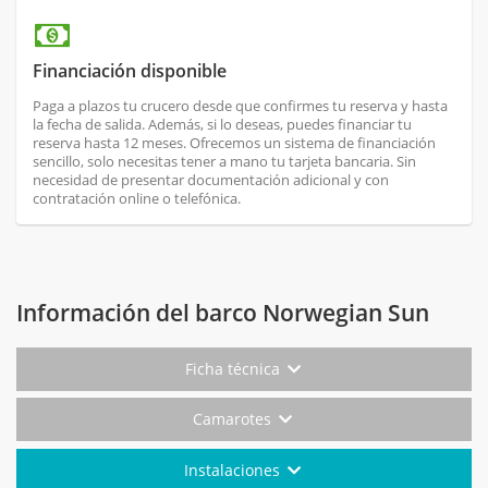
Financiación disponible
Paga a plazos tu crucero desde que confirmes tu reserva y hasta
la fecha de salida. Además, si lo deseas, puedes financiar tu
reserva hasta 12 meses. Ofrecemos un sistema de financiación
sencillo, solo necesitas tener a mano tu tarjeta bancaria. Sin
necesidad de presentar documentación adicional y con
contratación online o telefónica.
Información del barco Norwegian Sun
Ficha técnica
Camarotes
Instalaciones