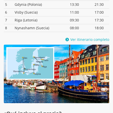
5
Gdynia (Polonia)
13:30
21:30
6
Visby (Suecia)
11:00
17:00
7
Riga (Letonia)
09:30
17:30
8
Nynashamn (Suecia)
08:00
18:00
Ver itinerario completo