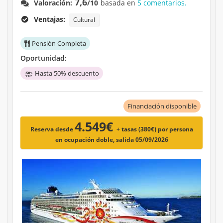
7,6
Valoración:
/10
basada en
5 comentarios.
Ventajas:
Cultural
Pensión Completa
Oportunidad:
Hasta 50% descuento
Financiación disponible
4.549€
Reserva desde
+ tasas (380€)
por persona
en ocupación doble, salida 05/09/2026