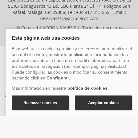
SL (C/ Bodegueros 43 Ed. CBC Planta 2ª Of. 14, Polígono San
Rafael, Málaga. CP: 29006) Tel: +34 917 815 555 - Email:
reservas@vayacruceros.com
© Copyright ACCION VIAJES S.L. Todos los derechos
reservados. Autorización nº 29780-2
ACCION VIAJES SL ha sido beneficiaria del Fondo Europeo de Desarrollo
Regional (FEDER), cuyo objetivo es mejorar la competitividad de las pymes
mediante el impulso de la innovación, el desarrollo tecnológico, la
investigación de calidad y el uso seguro y fiable del ciberespacio. Gracias a
esta financiación, la empresa ha puesto en marcha un Plan de Acción
durante el año 2026 para reforzar su competitividad empresarial,
promoviendo la innovación y la ciberseguridad. Para ello, ha contado con el
apoyo de los programas Pyme Innova y Pyme Cibersegura de la Cámara
de Comercio de Málaga. #EuropaSeSiente