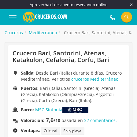
Aprovecha el descuento reservando online
917 815 555
Cruceros
Mediterráneo
Crucero Bari, Santorini, Atenas, Kata
Crucero Bari, Santorini, Atenas,
Katakolon, Cefalonia, Corfu, Bari
Salida:
Desde Bari (Italia) durante 8 días. Crucero
Mediterráneo. Ver otros
cruceros Mediterráneo
.
Puertos:
Bari (Italia), Santorini (Grecia), Atenas
(Grecia), Katakolon (Olimpia/Grecia), Argostoli
(Grecia), Corfú (Grecia), Bari (Italia).
Barco:
MSC Sinfonia
7,6
Valoración:
/10
basada en
32 comentarios.
Ventajas:
Cultural
Sol y playa