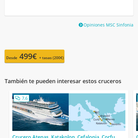
Opiniones MSC Sinfonia
499€
Desde
+ tasas (200€)
También te pueden interesar estos cruceros
7,6
Crucero Atenas, Katakolon, Cefalonia, Corfu,