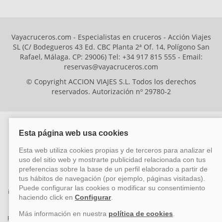
Vayacruceros.com - Especialistas en cruceros - Acción Viajes
SL (C/ Bodegueros 43 Ed. CBC Planta 2ª Of. 14, Polígono San
Rafael, Málaga. CP: 29006) Tel: +34 917 815 555 - Email:
reservas@vayacruceros.com
© Copyright ACCION VIAJES S.L. Todos los derechos
reservados. Autorización nº 29780-2
ACCION VIAJES SL ha sido beneficiaria del Fondo Europeo de Desarrollo
Regional (FEDER), cuyo objetivo es mejorar la competitividad de las pymes
mediante el impulso de la innovación, el desarrollo tecnológico, la
investigación de calidad y el uso seguro y fiable del ciberespacio. Gracias a
esta financiación, la empresa ha puesto en marcha un Plan de Acción
durante el año 2026 para reforzar su competitividad empresarial,
promoviendo la innovación y la ciberseguridad. Para ello, ha contado con el