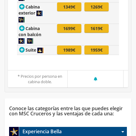
Cabina
1349€
1269€
exterior
Cabina
1699€
1619€
con balcón
Suite
1989€
1959€
* Precios por persona en
cabina doble.
Conoce las categorías entre las que puedes elegir
con MSC Cruceros y las ventajas de cada una:
Experiencia Bella