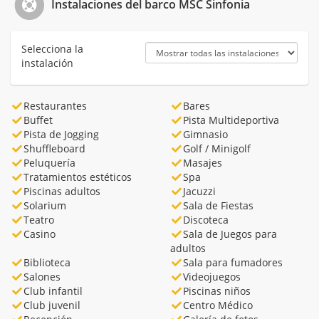
Instalaciones del barco MSC Sinfonia
Selecciona la
instalación
Restaurantes
Bares
Buffet
Pista Multideportiva
Pista de Jogging
Gimnasio
Shuffleboard
Golf / Minigolf
Peluquería
Masajes
Tratamientos estéticos
Spa
Piscinas adultos
Jacuzzi
Solarium
Sala de Fiestas
Teatro
Discoteca
Casino
Sala de Juegos para
adultos
Biblioteca
Sala para fumadores
Salones
Videojuegos
Club infantil
Piscinas niños
Club juvenil
Centro Médico