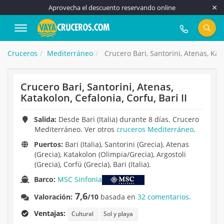
Aprovecha el descuento reservando online
917 815 555
Cruceros
Mediterráneo
Crucero Bari, Santorini, Atenas, Kata
Crucero Bari, Santorini, Atenas,
Katakolon, Cefalonia, Corfu, Bari II
Salida:
Desde Bari (Italia) durante 8 días. Crucero
Mediterráneo. Ver otros
cruceros Mediterráneo
.
Puertos:
Bari (Italia), Santorini (Grecia), Atenas
(Grecia), Katakolon (Olimpia/Grecia), Argostoli
(Grecia), Corfú (Grecia), Bari (Italia).
Barco:
MSC Sinfonia
7,6
Valoración:
/10
basada en
32 comentarios.
Ventajas:
Cultural
Sol y playa