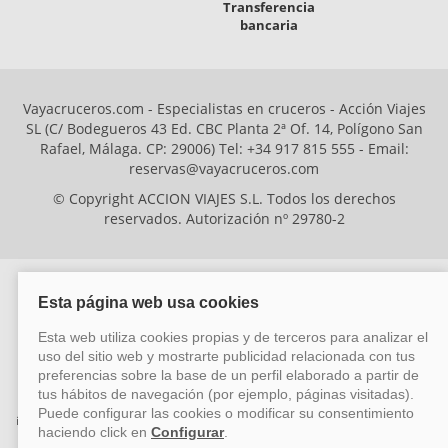
Transferencia
bancaria
Vayacruceros.com - Especialistas en cruceros - Acción Viajes
SL (C/ Bodegueros 43 Ed. CBC Planta 2ª Of. 14, Polígono San
Rafael, Málaga. CP: 29006) Tel: +34 917 815 555 - Email:
reservas@vayacruceros.com
© Copyright ACCION VIAJES S.L. Todos los derechos
reservados. Autorización nº 29780-2
ACCION VIAJES SL ha sido beneficiaria del Fondo Europeo de Desarrollo
Regional (FEDER), cuyo objetivo es mejorar la competitividad de las pymes
mediante el impulso de la innovación, el desarrollo tecnológico, la
investigación de calidad y el uso seguro y fiable del ciberespacio. Gracias a
esta financiación, la empresa ha puesto en marcha un Plan de Acción