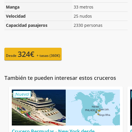
Manga
33 metros
Velocidad
25 nudos
Capacidad pasajeros
2330 personas
324€
Desde
+ tasas (360€)
También te pueden interesar estos cruceros
¡Nuevo!
Crucero Bermudas - New York desde