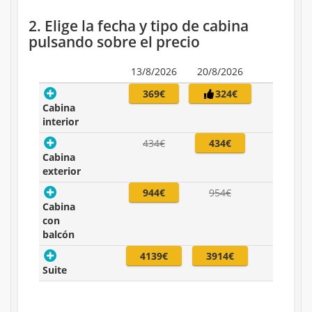
2. Elige la fecha y tipo de cabina
pulsando sobre el precio
13/8/2026
20/8/2026
369€
324€
Cabina
interior
434€
434€
Cabina
exterior
944€
954€
Cabina
con
balcón
4139€
3914€
Suite