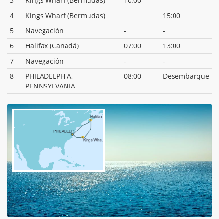
3
Kings Wharf (Bermudas)
10:00
4
Kings Wharf (Bermudas)
15:00
5
Navegación
-
-
6
Halifax (Canadá)
07:00
13:00
7
Navegación
-
-
8
PHILADELPHIA,
08:00
Desembarque
PENNSYLVANIA